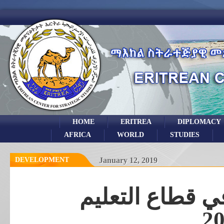
HOME
ERITREA
DIPLOMACY
AFRICA
WORLD
STUDIES
DEVELOPMENT
January 12, 2019
في قطاع التعليم