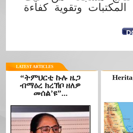
المكتبات وتقوية كفاءة
D
LATEST ARTICLES
“ትምህርቲ ኩሉ ዜጋ
Herita
ብማዕረ ክረኽቦ ዘለዎ
መሰል’ዩ”...