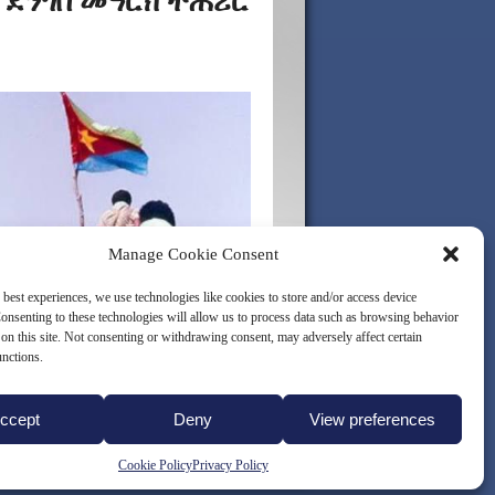
 ደንጎበ መዓርክ ተሕሪር
Manage Cookie Consent
 best experiences, we use technologies like cookies to store and/or access device
onsenting to these technologies will allow us to process data such as browsing behavior
on this site. Not consenting or withdrawing consent, may adversely affect certain
unctions.
ccept
Deny
View preferences
LICY (EU)
Cookie Policy
Privacy Policy