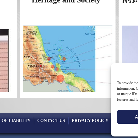
ለናይ
To provide the
information. C
or unique IDs 
features and f
A
 OF LIABILITY
CONTACT US
PRIVACY POLICY
COOKIE PO