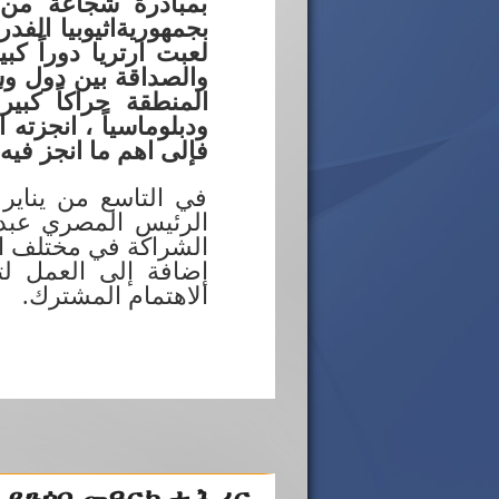
بمبادرة شجاعة من 
بجمهوريةاثيوبيا الفدر
لعبت ارتريا دوراً ك
المنطقة حراكاً كبير
ودبلوماسياً ، انجزته 
فإلى اهم ما انجز فيه:
في التاسع من يناير
الرئيس المصري عبدال
الشراكة في مختلف الم
إضافة إلى العمل لتف
الاهتمام المشترك.