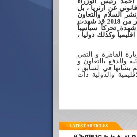
احمد رئيس الوزراء
قانوني عن ارتريا ، بل
نشر السلام والتعاون
والصداقة بين دول وشعوب القرن الافريقي، كما انه كان في الربع الاخير من 2018 قد شهدت
شهدة تحركاً سياسياً
ليمياً وكذلك دولياً ،
رة القاهرة و التقى
ة والدفع بالتعاون و
م بشأنها في السابق ،
قليمية والدولية ذات
LATEST ARTICLES