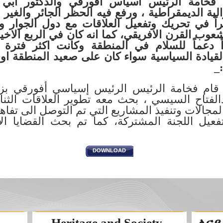
فخامة الرئيس اسياس افورقي والدكتور ابي 
الية الديمقراطية ، ورفع فيه الحظر الجائر والغير 
بيراً في تحريك وتفعيل العلاقات مع دول الجوار و
اً دعماً للسلام في المنطقة وكانت اكثر فترة 
القيادة السياسية سواء كان على صعيد المنطقة او اق
_
 قام فخامة الرئيس الرئيس إسياسي أفورقي بزيا
فتاح السيسي ، بحث معه تطوير العلاقات الثنائي
جالات وتنفيذ المشاريع التي تم التوصل الى تفاه
عيل اللجنة المشتركة، كما تم بحث القضايا الا
DOWNLOAD
Heritage and Society