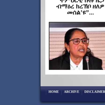
“ትምህርቲ ኩሉ ዜጋ
ብማዕረ ክረኽቦ ዘለዎ
መሰል’ዩ”...
HOME
ARCHIVE
DISCLAIMER