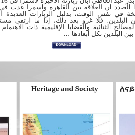
وز
ا الصدد ان العلاقة بين القاهرة واسمرا غدت في ا
 في نفس الوقت، بدليل الزيارات العديدة المت
 البلدين. فلا غرو بعد ذلك، إذا ما ارتقى مستوى
صالح الثنائية والقضايا الإقليمية ذات الاهتمام
ة بين البلدين بكل أبعادها
DOWNLOAD
Heritage and Society
ለናይ