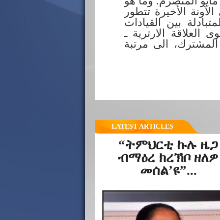
ير خارجية مصر د. بدر عبد العاطي ابان زيارته الأخيرة لأسمرا في 16 مايو المنصرم. وما هو
لآونة الأخيرة تتطور
بادلة بين القيادات
 العلاقة الارترية ـ
 المشترك، الى مرتبة
LATEST ARTICLES
“ትምህርቲ ኩሉ ዜጋ
ብማዕረ ክረኽቦ ዘለዎ
መሰል’ዩ”...