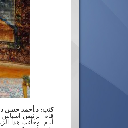
كتب: د.أحمد حسن د
أيام. وجاءت هذا الز