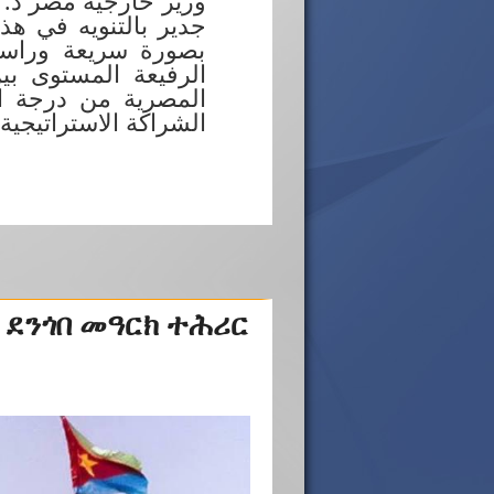
جدير بالتنويه في هذ
بصورة سريعة وراسخة
الرفيعة المستوى بين
المصرية من درجة الم
الشراكة الاستراتيجي …
 ደንጎበ መዓርክ ተሕሪር