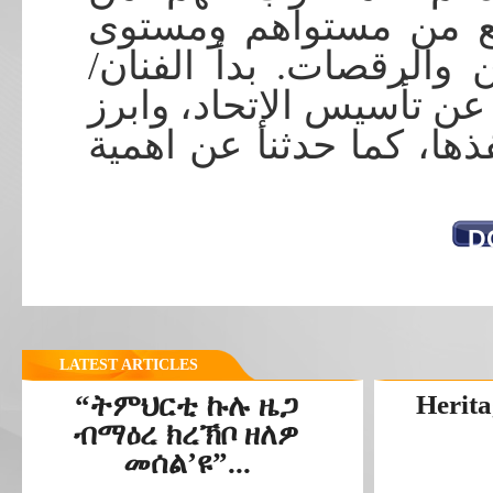
رفع من مستواهم ومستوى
ن والرقصات. بدأ الفنان
عن تأسيس الإتحاد، وابرز
فذها، كما حدثنا عن اهمية
D
LATEST ARTICLES
“ትምህርቲ ኩሉ ዜጋ
Herita
ብማዕረ ክረኽቦ ዘለዎ
መሰል’ዩ”...