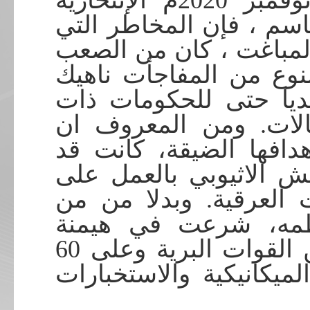
إذا لم يتم التصدي لمغامرة نوفمبر 2020م الإنتحارية
اسم ، فإن المخاطر التي
المباغت ، كان من الصعب
لنوع من المفاجأت ناهيك
ديا حتى للحكومات ذات
الات. ومن المعروف ان
دافها الضيقة، كانت قد
 الاثيوبي بالعمل على
 العرقية. وبدلا من من
ظمه، شرعت في هيمنة
عناصرها على 30 في المائة من القوات البرية وعلى 60
ميكانيكية والاستخبارات