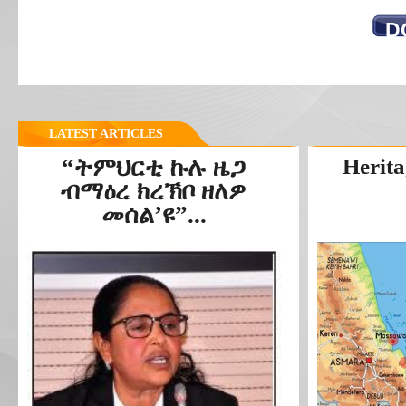
D
LATEST ARTICLES
“ትምህርቲ ኩሉ ዜጋ
Herita
ብማዕረ ክረኽቦ ዘለዎ
መሰል’ዩ”...