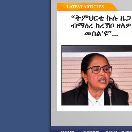
LATEST ARTICLES
“ትምህርቲ ኩሉ ዜጋ
ብማዕረ ክረኽቦ ዘለዎ
መሰል’ዩ”...