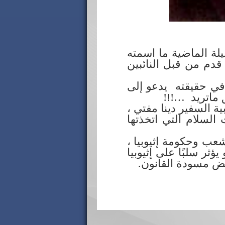
لة الماضية ما اسمته
 وشعب إثيوبيا، قدم من قبل النائبين
 في حقيقته يدعو إلى
 ماتريد …!!!
ة السفير دينا مفتي ،
راجع عن مبادرات السلام التي اتخذتها
عب وحكومة إثيوبيا ،
ثر سلبًا على إثيوبيا
فض مسودة القانون.