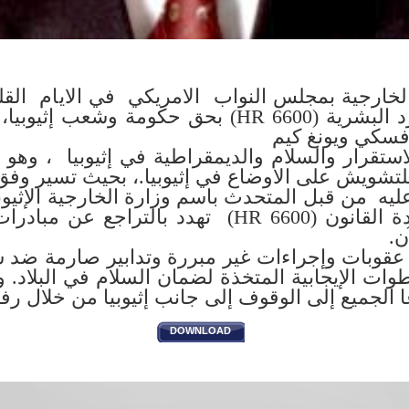
خارجية بمجلس النواب الامريكي في الايام القلي
مشروع قانون الموارد البشرية (HR 6600) بحق حكومة
وفسكي ويونغ كيم
استقرار والسلام والديمقراطية في إثيوبيا ، وهو
تشويش على الاوضاع في إثيوبيا.، بحيث تسير وفق
عليه من قبل المتحدث باسم وزارة الخارجية الإثيوبي
الذي اوضح أن مسودة القانون (HR 6600) تهدد بالت
ن.
عقوبات وإجراءات غير مبررة وتدابير صارمة ضد ش
ت الإيجابية المتخذة لضمان السلام في البلاد. و يؤ
 الجميع إلى الوقوف إلى جانب إثيوبيا من خلال ر
DOWNLOAD