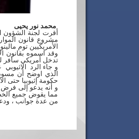
محمد نور يحيى
أقرت لجنة الشؤون ال
الأمريكيين توم مالين
وقد اسموه بقانون ال
تدخل أمريكي سافر لل
و جاء الرد الاثيوبي 
حكومة إثيوبيا حتى الآ
و أنه يدعو إلى فرض 
مما يقوض جميع الخطوا
من عدة جوانب ، ودعا