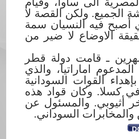
مصرية الى ساوا، وقيام
ة الجميع. ولكن القصة لا
ي أصبح فيه النسيان سمة
يقة الاوضاع لا ضير من
. رين ـ قامت دولة قطر
لمدعوم اماراتيا، والذي
هداء القوات السودانية
ي كسلا. وكان قواد هذه
 أثيوبي. والمسئول عن
ن والمخابرات السوداني
D