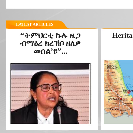
LATEST ARTICLES
“ትምህርቲ ኩሉ ዜጋ
Herita
ብማዕረ ክረኽቦ ዘለዎ
መሰል’ዩ”...