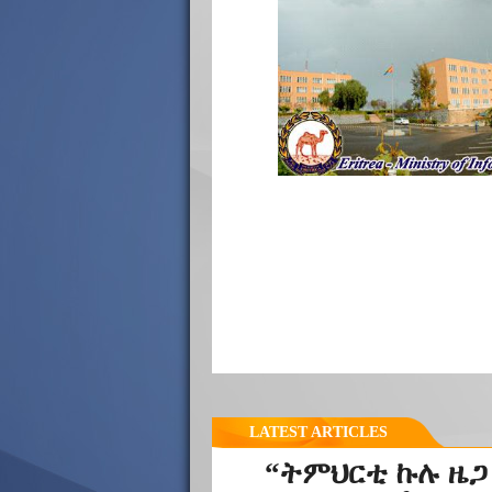
LATEST ARTICLES
“ትምህርቲ ኩሉ ዜጋ