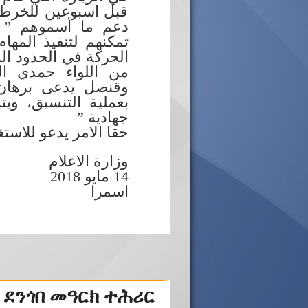
قبل اسبوعين للخرطو
دعم ما أسموهم ” با
تمكنهم لتنفيذ المها
الحركة في الحدود الم
من اللواء حمدي ا
وقنصل يدعى برهان ف
بعملية التنسيق، ”
جهادية ”
حقا الامر يدعو ل!!!.
وزارة الاعلام
14 مايو 2018
اسمرا
 ደንጎበ መዓርክ ተሕሪር