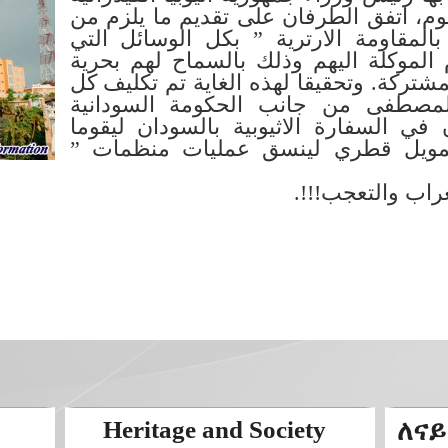
م، اتفق الطرفان على تقديم ما يلزم من
لمقاومة الارترية ” بكل الوسائل التي
م الموكلة اليهم وذلك بالسماح لهم بحرية
شتركة. وتحقيقا لهذه الغاية تم تكليف كل
لمصطفى من جانب الحكومة السودانية
ي السفارة الاثيوبية بالسودان ليقوما
 وبتمويل قطري لينسق عمليات منظمات
لاستغراب والتعجب
Heritage and Society
ለናይ