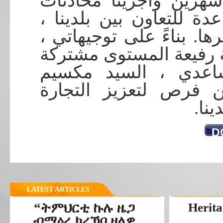
هرين وأجرينا محادثات
اعدة للتعاون بين بلدينا
ها. بناءً على توجيهاتي
رفيعة المستوى مشتركة
ساعدي ، السيد مكسيم
 فرص لتعزيز التجارة
دينا
D
LATEST ARTICLES
“ትምህርቲ ኩሉ ዜጋ
Herita
ብማዕረ ክረኽቦ ዘለዎ