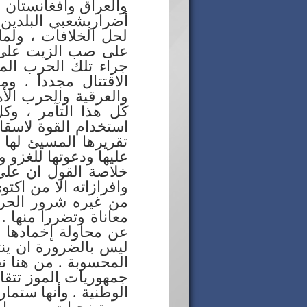
والعراق وافغانستان ول
أضراربشعبي البلدين 
لحل الخلافات ، ولما
على صب الزيت على ال
جراء تلك الحرب المف
الاقتتال مجددا . وم
والعرقية والحرب الأه
كل هذا التآمر ، وكل
استخدام القوة لاسقاط
تقريرها المسيئ لها 
عليها ودعوتها للغزو و
خلاصة القول ان على 
وافرازاته الا من اكتو
من غيره شرور الحروب
معاناة وتضررا منها 
عن محاولة إخمادها و
ليس بالضرورة ان ينتص
المحسوبة . من هنا ن
جمهوريات الموز تتقا
الوطنية . وأنها ستم