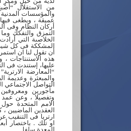
لدية من حيلٍ ومكرٍ ا
من الاستقلال “أصبح
والمؤسسات المدنية و
عميقة ، ويطغى فيها
أركان النظام وفى ال
التمزق والتفكك وما 
الخلاصىة التي أرادت
المشككة فى كل شيئ حت
أن تقول لنا ان استمرا
هذه الاستنتاجات ، و
عليها، إستندت فى الت
“المعارضة الارترية
والمبعثرة وعديمة الف
التواصل الاجتماعي ا
مأجورين ومعروفين ب
وتفصيلا ، وعن عمد 
الامم المتحدة حول 
ارتريا فى التنقيب عن
او تلك . باختصار أب
المعدة سلفا