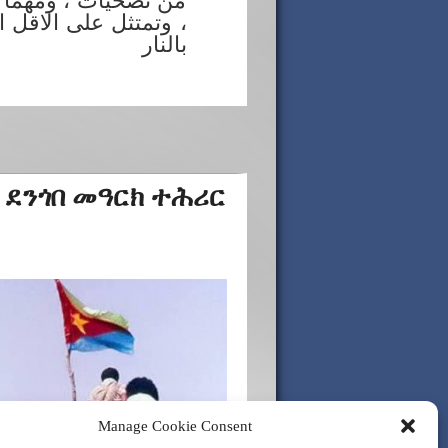
من تضحيات ، ومهما 
، وتمتثل على الاقل 
بالنار
 ደንጎበ መዓርክ ተሕሪር
Manage Cookie Consent