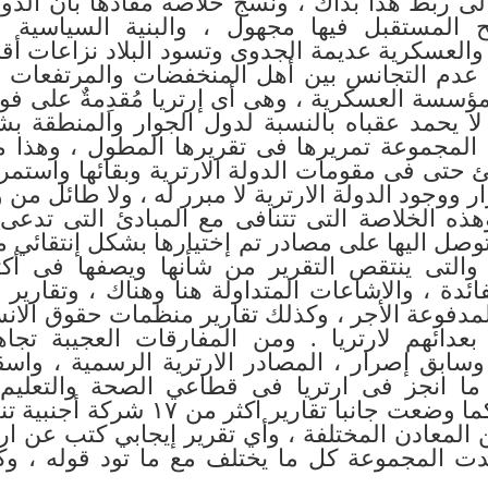
لى ربط هذا بذاك ، ونسج خلاصة مفادها بان الدول
 المستقبل فيها مجهول ، والبنية السياسية و
العسكرية عديمة الجدوى وتسود البلاد نزاعات أقل
 عدم التجانس بين أهل المنخفضات والمرتفعات 
مؤسسة العسكرية ، وهى أى إرتريا مُقدِمةٌ على ف
لا يحمد عقباه بالنسبة لدول الجوار والمنطقة 
 المجموعة تمريرها فى تقريرها المطول ، وهذا م
ى فى مقومات الدولة الارترية وبقائها واستمراره
ر ووجود الدولة الارترية لا مبرر له ، ولا طائل من و
هذه الخلاصة التى تتنافى مع المبادئ التى تدعى 
وصل اليها على مصادر تم إختيارها بشكل إنتقائي 
” والتى ينتقص التقرير من شأنها ويصفها فى أكث
ائدة ، والاشاعات المتداولة هنا وهناك ، وتقارير
لمدفوعة الأجر ، وكذلك تقارير منظمات حقوق الان
عدائهم لارتريا . ومن المفارقات العجيبة تج
وسابق إصرار ، المصادر الارترية الرسمية ، وا
ما انجز فى ارتريا فى قطاعي الصحة والتعليم وا
العقدين الماضيين ، كما وضعت جانبا ت
 المعادن المختلفة ، وأي تقرير إيجابي كتب عن ا
عدت المجموعة كل ما يختلف مع ما تود قوله ، و