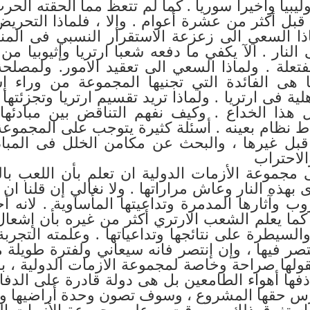
يبيا وأخيرا سوريا . كما لم تتعظ مما الحقته الحرب 
قبل أكثر من عشرة أعوام . وإلا ، فلماذا التحري
ذا السعي الى زعزعة الاستقرار النسبي فى المنط
نار . الآ يكفي ما دفعه شعبا ارتريا وإثيوبيا من
تعلة . ولماذا السعي الى تعقيد الامور. ولمصل
ا هى الفائدة التي تجنيها المجموعة من وراء إش
لية فى ارتريا . ولماذا تريد تقسيم ارتريا وتجزئتها
 هذا الخداع . وكيف نفهم التناقض بين مبادئها 
 نظام بعينه . أسئلة كثيرة يتوجب على المجموعة ا
قبل غيرها ، والبحث عن مكامن الخلل فى المباد
الاحتراب
مجموعة الأزمات الدولية ان تعلم بأن اللعب با
ى بهذه النار وعاش مراراتها . ولا نغالي إن قلنا ان
 وآثارها المدمرة وتداعيتها المأساوية . لانه أ
. كما يعلم الشعب الارتري أكثر من غيره بأن إشعا
السيطرة على نتائجها وتداعياتها . وعلمته التجرب
ر فيها ، وإن إنتصر فانه سيعاني ولفترة طويلة من
قولها صراحة وخاصة لمجموعة الازمات الدولية ، ب
ذفها أهواء الطامعين بل هى دولة قادرة على الدفا
ارس حقها المشروع ، وسوف تصون وحدة أراضيها وش