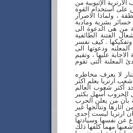
الارترية الإثيوبية من
ض على استخدام القوة
قة ، ولماذا الاصرار
 خسائر بشرية ومادية
حة من هى الدعوة الى
عال الفتنة الطائفية
 وتفكيكها . كيف نفسر
المعلنه ودعوتها الى
لاجابة عليها ، وتقيم
ئ المعلنة التى تقوم
لنار لا يعرف مخاطره
 شعب ارتريا يعلم اكثر
حد أكثر شعوب العالم
ل الحروب أسهل بكثير
ة بأن من يعلن الحرب
 آثارها ونتائجها غير
ان ارتريا ليست إحدى
ع عن نفسها وسيادتها
عبها مهما كلفها ذلك