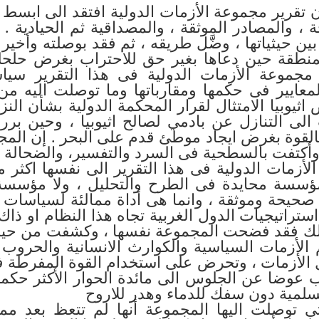
ن تقرير مجموعة الأزمات الدولية افتقد الى ابس
، والمصادر الموثقة ، والمصداقية ثم الحيادية . 
ين حيثياتها ، وضَّل طريقه ، ثم فقد بوصلته وأخ
لمنطقة حين دعاها بغير حق للاحتراب بغرض حلحل
ت مجموعة الأزمات الدولية فى هذا التقرير سياس
لمعايير فى حكمها ومقارباتها وما توصلت اليه م
يوبيا الامتثال لقرار المحكمة الدولية بشأن النزا
الى التنازل عن بادمي لصالح اثيوبيا ، وحين بررت
القوة بغرض ايجاد موطئ قدم على البحر . إن الم
، وأكتفت بالسطحية فى السرد والتفسير، والضحالة ف
أزمات الدولية فى هذا التقرير الى نفسها اكثر مم
مؤسسة محايدة فى الطرح والتحليل ، ولا مؤسسة
صحيحة وموثقة ، وانما هى أداة ممالئة لسياسات و
تراتيجيات الدول الغربية تجاه هذا النظام او ذاك
 ذلك فقد فضحت المجموعة نفسها ، وكشفت من حيث 
لأزمات السياسية والكوارث الانسانية والحروب 
 الأزمات ، وتحرض على استخدام القوة المفرطة ف
 عوضا عن الجلوس الى مائدة الحوار الأكثر حكمةً
سلمية دون سفك للدماء وهدر للاروح
تى توصلت اليها المجموعة أنها لم تتعظ بعد 