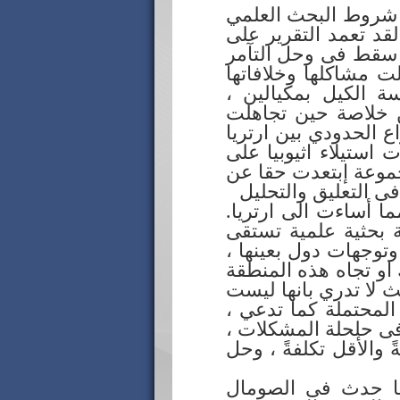
ط شروط البحث العلمي
لقد تعمد التقرير على
ير سقط فى وحل التآمر
ت مشاكلها وخلافاتها
ة الكيل بمكيالين ،
ن خلاصة حين تجاهلت
ع الحدودي بين ارتريا
 استيلاء اثيوبيا على
جموعة إبتعدت حقا عن
ى التعليق والتحليل
ا أساءت الى ارتريا.
 بحثية علمية تستقى
توجهات دول بعينها ،
 او تجاه هذه المنطقة
لا تدري بانها ليست
المحتملة كما تدعي ،
ى حلحلة المشكلات ،
 والأقل تكلفةً ، وحل
مما حدث فى الصومال