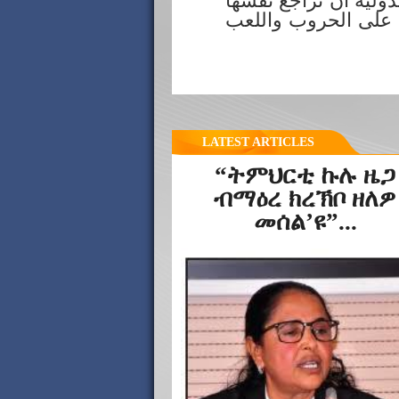
لية ان تراجع نفسها
ض على الحروب واللعب
LATEST ARTICLES
“ትምህርቲ ኩሉ ዜጋ
ብማዕረ ክረኽቦ ዘለዎ
መሰል’ዩ”...