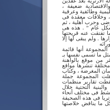
ة الارترية بعد عقدين
الاقتصادية ضعيفة ،
يمية وطائفية وعرقية
، وخلافات معقدة فى
وضى وحرب أهلية ، ثم
بشكل عام ” . هذه هى
ا تفتقت عنه قريحتها
ا . ولم يبقى لها إلا
رائه
المجموعة أنها قائمة
مثل ما تسمى نفسها بـ
ر من موقع بالواهنة
 مختلقة تنشرها مواقع
سان المغرضة ، وكتاب
اهلت المجموعة جملة
سقطت تقارير منظمات
لبنية التحتية خلال
قارير اكثر من ١٧ شركة أجنبية تنشط فى مختلف أنحاء
رتريا فى هذه الصحيفة
كل ما يناقض خلاصتها