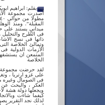
بقلم: ابراهيم ابوب
المقبلة”. ومنذ الو
ميدانيٍ يستند على ح
فى الطرح والتحليل و
ذاتها فى نسج الاشا
وتمالئ الخلاصة التى 
الأزمات الدولية فى
المتمعن ان يستشفها
الخلاصة
لقد حرضت مجموعة الا
على غزو ارتريا ، وتغ
فى الصومال وغيره من 
العكر ، والبحث عن 
ويجعلها دولة هشة لاح
كيفما شاءت وبالاتجاه
لذلك نجد التقرير يص