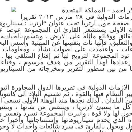
كر احمد – المملكة المتحدة
أصدرت مجموعة الأزمات الدولية فى ٢٨ مارس ٢٠١٣ تقريرا
مطولا من حوالى ٤٠ صفحة حول ارتريا تحت عنوان “ارتريا : سينا
هلة الاولى يستشعر القارئ ان المجموعة عوضا ع
قائق ووقائع ماثلة على الارض ، ويتسم بالحيادية
التعليق، فإنها نأت بنفسها عن المهنية وأُسس ال
عات ، وأعتمدت على أصوات نشاذ ، ومعلومات ت
تود المجموعة الترويج لها ثم إقناع المتلقي بها
 إعدادها لهذا التقرير من هدف مرسوم ، وقناعة
 من بين سطور التقرير ومخرجاته من السيناريوه
زمات الدولية فى تقريرها الدول المجاورة اثيوب
يير النظام فيها بالقوة ، ثم تقسيم البلاد الى كانت
البلدان . لذلك نجدها منذ الوهلة الأولى تسعى ا
كل ما يسيئ لارتريا ، وينتقص من شأنها ، ويشو
ول لها ولا قوة . وانبرت المجموعة تسرد وتفسر و
 الذي يخدم سيناريوهاتها وإستنتاجاتها وأخيرا خ
ول ويجول بالقارئ فى سرد شائعات وأحداث لا وجود