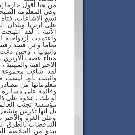
من هنا أقول جازما إ
وهى المعلومة الصيحة 
نسج الاشاعات، فتاه ب
على ارتريا وبلدان ا
الآنية . لقد انتهج
واعتمدت إزدواجية ا
تماما وعن قصد رفض اث
وإثيوبيا ، وحين دعت 
ميناء عصب الارتري ب
الاحترافية والمهنية 
لقد أساءت مجموعة ال
واثبتت بأنها ليست 
معلوماتها من مصادر 
وقائمة على مسايرة اس
او تلك . علاوة على
مؤسسة تجنب العالم ا
بل انها تكرس وتشعل
وعلى الغزو والاحتراب
التناقضات بالطرق ال
يبدو من الخلاصة ال