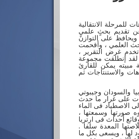
ريوهات للمرحلة الانتقالية
ن تقديم بحثٍ علميٍ
 ويحافظ على التوازن
بحث العلمي ، وأقحمت
خدم غرض التقرير ،
 . لقد إنطلقت مجموعة
 مبيته يمكن للقارئ
ات والاستنتاجات ثم
يا والسودان وجيبوتي
ونات على غرار ما حدث
لى الاصطياد فى الماء
ه صورتها وسمعتها ،
قائع أحداث فى ارتريا
لاصتها المعدة سلفا .
 لها ، ويسعى بكل ما