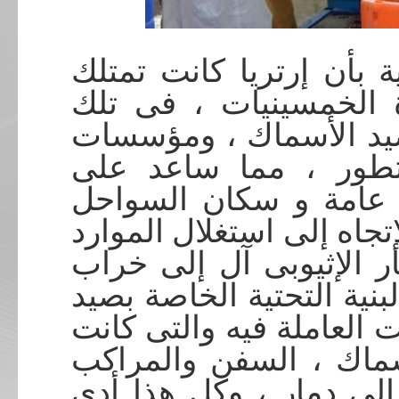
ة بأن إرتريا كانت تمتلك
 الخمسينيات ، فى تلك
يد الأسماك ، ومؤسسات
تطور ، مما ساعد على
عامة و سكان السواحل
جاه إلى استغلال الموارد
ار الإثيوبى آل إلى خراب
بنية التحتية الخاصة بصيد
العاملة فيه والتى كانت
أسماك ، السفن والمراكب
لى دمار ، وكل هذا أدى