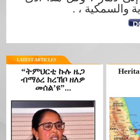
بحرية والسمكية
D
LATEST ARTICLES
“ትምህርቲ ኩሉ ዜጋ
Herita
ብማዕረ ክረኽቦ ዘለዎ
መሰል’ዩ”...