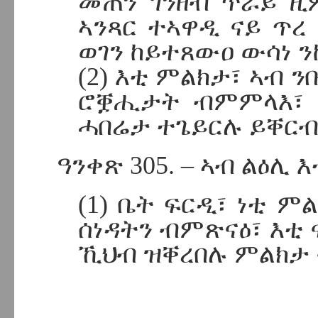
መጠን ገንዘብ ጥራይ ዚ
ኣንጻር ተኣዋዲ ናይ ጥረ 
ወገን ከይተጸውዐ ውሳነ 
(2) እቲ ምልክታ፣ ኣብ 
ሮቛሒታት ብምምላእ፣ 
ሓበሬታ ተጌይርሉ ይቐርብ
ዓንቀጽ 305. – ኣብ ልዕሊ
(1) ቤት ፍርዲ፣ ነቲ 
ሰነዳትን ብምጽናዕ፣ እቲ 
ኺህብ ዝቐረበሉ ምልክታ 
D