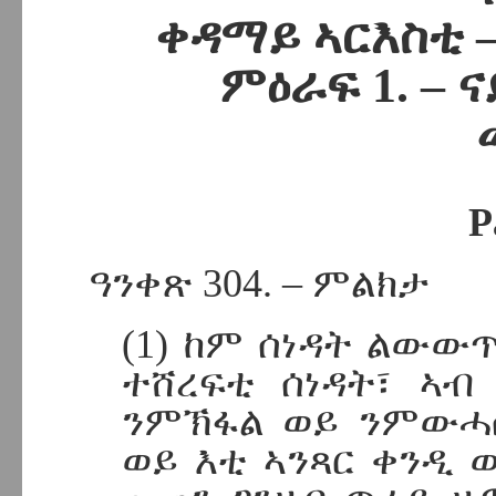
ቀዳማይ ኣርእስቲ 
ምዕራፍ 1. – 
P
ዓንቀጽ 304. – ምልክታ
(1) ከም ሰነዳት ልውው
ተሸረፍቲ ሰነዳት፣ ኣብ
ንምኽፋል ወይ ንምውሓ
ወይ እቲ ኣንጻር ቀንዲ ወ