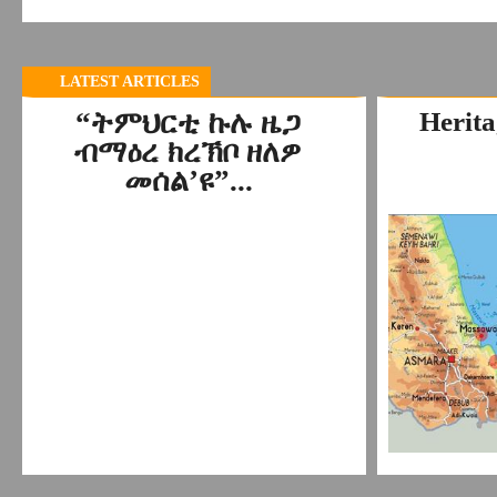
LATEST ARTICLES
“ትምህርቲ ኩሉ ዜጋ
Herita
ብማዕረ ክረኽቦ ዘለዎ
መሰል’ዩ”...