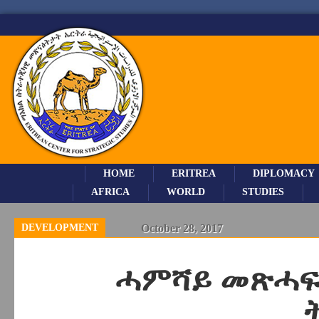
HOME
ERITREA
DIPLOMACY
AFRICA
WORLD
STUDIES
DEVELOPMENT
October 28, 2017
ሓምሻይ መጽሓፍ 