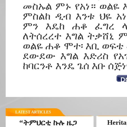
መስኡል ምኑ የአነ። ወልዬ 
ምስልከ ዲብ እንቱ ህዬ አነ
ምን እዴከ ሐቆ ፈግረ ላ
ለትሰረረተ እግል ትቃሸኒ 
ወልዬ ሐቆ ሞተ፡ እቢ ወፍቴ 
ደውደው እግል እድሪስ የ
ከባርንቶ እንዴ ጌሰ እቡ ሰጅ
D
LATEST ARTICLES
“ትምህርቲ ኩሉ ዜጋ
Herita