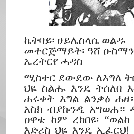
ኬትባይ፡ ሀይሌስላሴ ወልዱ
መተርጅማይት፡ ዓሸ ዑስማን
ኤረትርየ ሓዳስ
ሚስተር ደውደው ለእግለ ትበ
ህዬ ስልሑ እንዴ ትሰለበ 
ሐሩቀት እግል ልንቃዕ ሐዘ
አስክ ብያኩንዲ አግወሐ። 
ዐዋቴ ከም ረክበዩ፡ “ወልከ
እድሪስ ህዬ እንዴ ኢፈርህ!