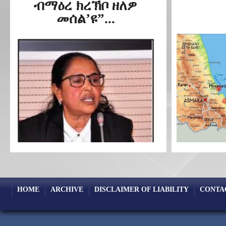
ብማዕረ ክረኽቦ ዘለዎ
መሰል’ዩ”...
HOME
ARCHIVE
DISCLAIMER OF LIABILITY
CONTA