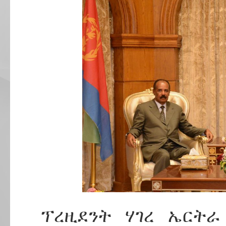
ፕረዚደንት ሃገረ ኤርትራ