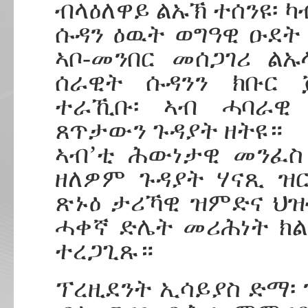
ብላዕለዋይ ልኡኽ ተሰንዩ፡ ካብ
ሱዳን ዕዉት ወግዓዊ ዑደት
ኣቦ-መንበር መሰጋገሪ ል
ሰራዊት ሱዳንን ክቡር 
ተራኺቡ፡ ኣብ ሓባራዊ 
ጸጥታውን ጉዳያት ዘትዩ።
ኣብ’ቲ ሕውነታዊ መንፈስ
ዘለዎም ጉዳያት ሃናጺ ዝ
ጽኑዕ ታሪኻዊ ዝምድና ህዝ
ሓቀኛ ድሌት መሪሕነት ክ
ተረጋጊጹ።
ፕረዚደንት ኢሳይያስ ድማ፡ 