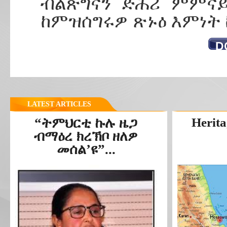
ብልጽግናን ድሕሪ ምምናይ
ከምዝሰግሩዎ ጽኑዕ እምነት
D
LATEST ARTICLES
“ትምህርቲ ኩሉ ዜጋ
Herita
ብማዕረ ክረኽቦ ዘለዎ
መሰል’ዩ”...