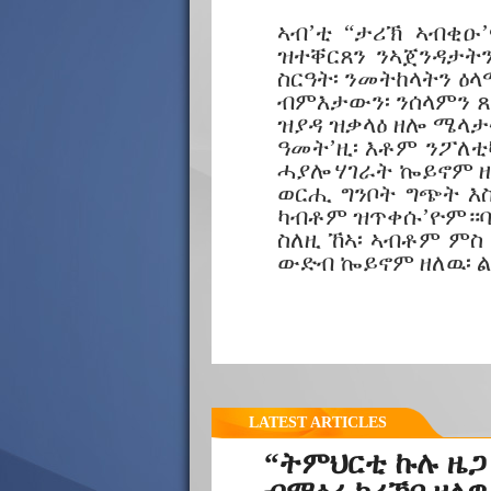
ኣብ’ቲ “ታሪኽ ኣብቂዑ
ዝተቐርጸን ንኣጀንዳታት
ስርዓት፡ ንመትከላትን ዕ
ብምእታውን፡ ንሰላምን 
ዝያዳ ዝቃላዕ ዘሎ ሜላታ
ዓመት’ዚ፡ እቶም ንፖለ
ሓያሎ ሃገራት ኰይኖም ዘ
ወርሒ ግንቦት ግጭት እስ
ካብቶም ዝጥቀሱ’ዮም።ባይ
ስለዚ ኸኣ፡ ኣብቶም ም
ውድብ ኰይኖም ዘለዉ፡ 
LATEST ARTICLES
“ትምህርቲ ኩሉ ዜጋ