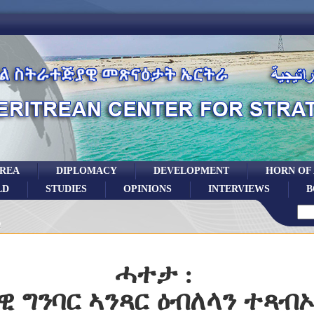
TREA
DIPLOMACY
DEVELOPMENT
HORN OF
LD
STUDIES
OPINIONS
INTERVIEWS
B
2
ሓተታ :
 ግንባር ኣንጻር ዕብለላን ተጻብ