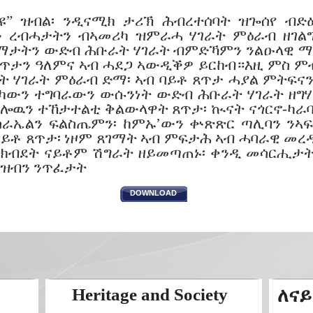
’ዩ” ዝብል፡ ንዲናሚክ ታሪኽ ሕብረተሰባት ዝጐሰየ ብ
ን ረብሓታትን ብኣመሪካ ዝምራሓ ሃገራት ምዕራብ ዘገልግ
ላማታትን ውድብ ሕቡራት ሃገራት ብምድኻምን ንልዑላዊ ማዕ
ጸጥታን ዓለምና ኣብ ሓደጋ ኣውዲቕዎ ይርከብ።እዚ ምስ 
ት ሃገራት ምዕራብ ድማ፡ ኣብ ባይቶ ጸጥታ ሓያል ምትፍናን
ቲካውን ተግባራውን ውሱንነት ውድብ ሕቡራት ሃገራት ዘግ
ሎዉን ተኸታተልቲ ቅልውላዋት ጸጥታ፡ ኲናት ናጎርኖ-ካራባኽ
ራኤልን ፍልስጤምን፡ ከምኡ’ውን ቍጽጽር ጣሊባን ንኣፍጋ
ቶ ጸጥታ፡ ነዞም ጸገማት ኣብ ምፍታሕ ኣብ ሓባራዊ መረዳ
ስ ክብደት ናይቶም ሽግራት ዘይመጣጠኑ፡ ቀንዲ መሳርሒታ
ልዝብን ንጥፈታት
DOWNLOAD
Heritage and Society
ለናይ