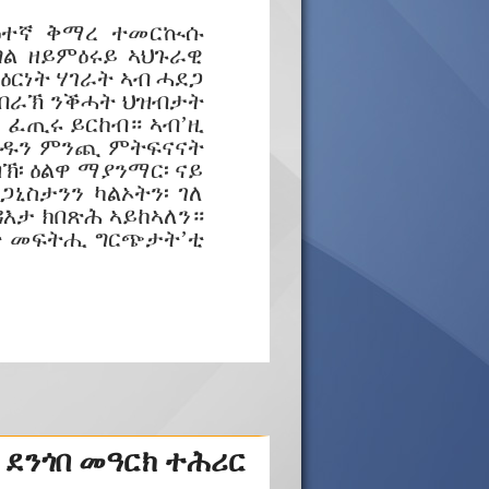
ድዕተኛ ቅማረ ተመርኲሱ
ል ዘይምዕሩይ ኣህጉራዊ
ርነት ሃገራት ኣብ ሓደጋ
ምብራኽ ንቕሓት ህዝብታት
 ፈጢሩ ይርከብ። ኣብ’ዚ
ሃዱን ምንጪ ምትፍናናት
፡ ዕልዋ ማያንማር፡ ናይ
ኒስታንን ካልኦትን፡ ገለ
እታ ክበጽሕ ኣይከኣለን።
ት መፍትሒ ግርጭታት’ቲ
 ደንጎበ መዓርክ ተሕሪር