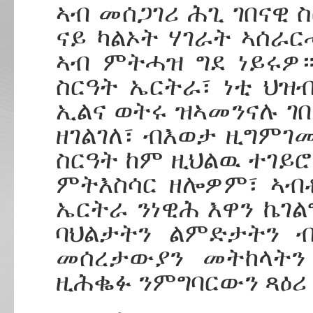
ኣብ መሰጋገሪ ሕጊ ገበናዊ
ናይ ካልኦት ሃገራት ኣሰራር
ኣብ ምትሓዝ ግደ ነይሩዎ።
ስርዓት ኤርትራ፣ ነቲ ህዝ
ኢልና ወትሩ ዝኣመንናሉ ገበ
ዘገልገለ፣ ብእወታ ዚግምገ
ስርዓት ከም ዚህልዉ ተገይሮ
ምትእስሳር ዘሎዎም፣ ኣብ
ኤርትራ ንነዊሕ እዋን ኬገ
ባህልታትን ልምድታትን ብ
መሰረታውያን መትከላትን
ዚሕቈፉ ንምግባርውን ጻዕሪ