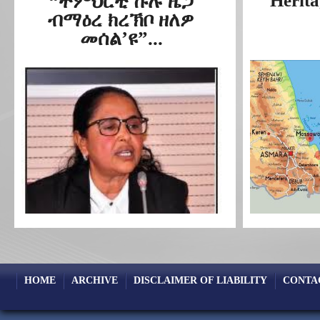
“ትምህርቲ ኩሉ ዜጋ
Herita
ብማዕረ ክረኽቦ ዘለዎ
መሰል’ዩ”...
HOME
ARCHIVE
DISCLAIMER OF LIABILITY
CONTA