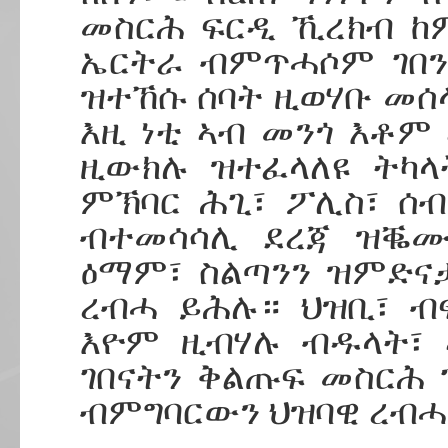
መስርሕ ፍርዲ ኺረክብ ከ
ኤርትራ ብምጥሓሶም ገበን
ዝተኸሱ ሰባት ዚወሃቡ መሰላ
እዚ ነቲ ኣብ መንጎ እቶም
ዚውክሉ ዝተፈላለዩ ትካላ
ምኽባር ሕጊ፣ ፖሊስ፣ ሰ
ብተመሳሳሊ ደረጃ ዝቘሙ
ዕማም፣ ስልጣንን ዝምድና
ረብሓ ይሕሉ። ህዝቢ፣ ብ
እዮም ዚብሃሉ ብዱላት፣ 
ገበናትን ቅልጡፍ መስርሕ 
ብምግባርውን ህዝባዊ ረብሓ