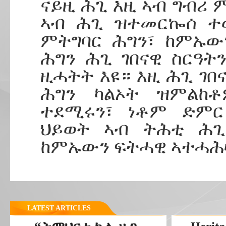
ናይዚ ሕጊ እዚ ኣብ ግብሪ
ኣብ ሕጊ ዝተመርኰሰ ተወ
ምትግባር ሕግን፣ ከምኡው
ሕግን ሕጊ ገበናዊ ስርዓት
ዚሓትት እዩ። እዚ ሕጊ ገበ
ሕግን ካልኦት ዝምልከቶ
ተደሚሩን፣ ነቶም ድም
ህይወት ኣብ ትሕቲ ሕጊ፣
ከምኡውን ፍትሓዊ ኣተሓሕዛ
LATEST ARTICLES