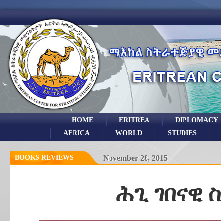
HOME
ERITREA
DIPLOMACY
AFRICA
WORLD
STUDIES
BOOKS REVIEWS
November 28, 2015
ሕጊ ገበናዊ 