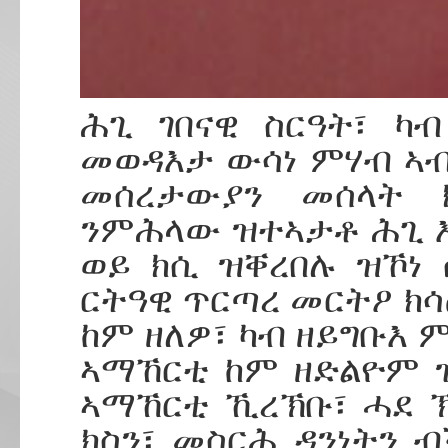
ሕጊ ገበናዊ ስርዓት፣ ካ
መወዳእታ ውሳነ ምሃብ ኣብ
መሰረታውያን መሰላት 
ንምሕላው ዝተኣታቶ ሕጊ እ
ወይ ክሲ ዝቐረበሉ ዝኾነ
ርትዓዊ ጥርጣረ መርትዖ ክሳ
ከም ዘለዎ፣ ካብ ዘይግቡእ 
ኣማኸርቲ ከም ዘድልዮም ዝ
ኣማኸርቲ ኺረኽቡ፣ ሓደ 
ክስን፣ መስርሕ ዳንነትን 