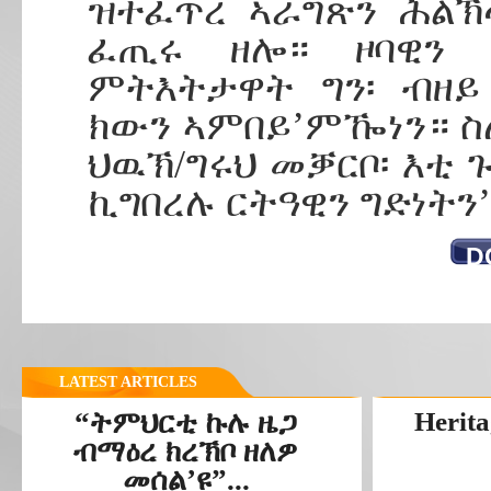
ዝተፈጥረ ኣራግጽን ሕልኽላ
ፈጢሩ ዘሎ። ዞባዊን 
ምትእትታዋት ግን፡ ብዘይ
ክውን ኣምበይ’ምዀነን። ስ
ህዉኽ/ግሩህ መቓርቦ፡ እቲ 
ኪግበረሉ ርትዓዊን ግድነትን’
D
LATEST ARTICLES
“ትምህርቲ ኩሉ ዜጋ
Herita
ብማዕረ ክረኽቦ ዘለዎ
መሰል’ዩ”...