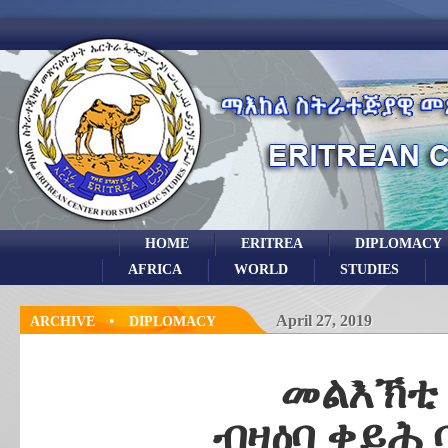
HOME
ERITREA
DIPLOMACY
AFRICA
WORLD
STUDIES
•
April 27, 2019
ARCHIVE
DIPLOMACY
መልእኽቲ
ብዛዕባ ቀይሕ 