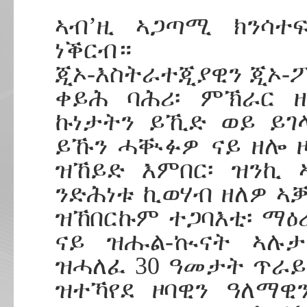
ኣብ’ዚ ኣጋጣሚ ክንሳተፍ
ነቕርብ።
ጂኦ-እስትራተጂያዊን ጂኦ-ፖ
ቀይሕ ባሕሪ፡ ምኽራር ዘ
ኩነታትን ይኺድ ወይ ይገ
ይኹን ሓቚፉዎ ናይ ዘሎ ዞ
ዝኸይድ እምበር፡ ዝንኪ 
ንድሕነቱ ኪወሃብ ዘለዎ ኣ
ዝኸበርኩም ተጋባእቲ፡ ማዕረ
ናይ ዝሑል-ኲናት ኣሉታዊ
ዝሓለፈ 30 ዓመታት ጥራይ
ዝተኻየደ ዞባዊን ዓለማዊ