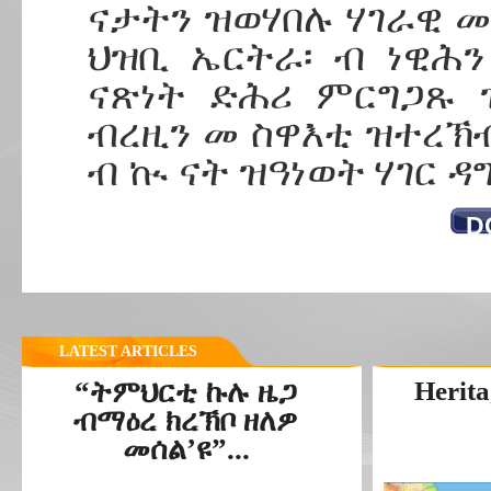
ናታትን ዝወሃበሉ ሃገራዊ መ
ህዝቢ ኤርትራ፡ ብ ነዊሕ
ናጽነት ድሕሪ ምርግጋጹ 
ብረዚን መ ስዋእቲ ዝተረኽብ
ብ ኲ ናት ዝዓነወት ሃገር ዳ
D
LATEST ARTICLES
“ትምህርቲ ኩሉ ዜጋ
Herita
ብማዕረ ክረኽቦ ዘለዎ
መሰል’ዩ”...