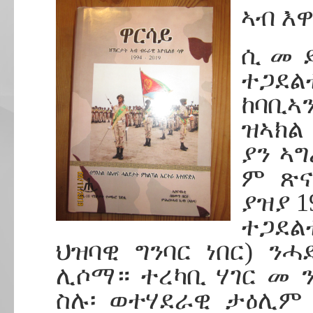
ኣብ እዋ
ሲ መ 
ተጋደል
ከባቢኣ
ዝኣክል
ያን ኣ
ም ጽና
ያዝያ 
ተጋደል
ህዝባዊ ግንባር ነበር) ን
ሊሶማ። ተረካቢ ሃገር መ 
ስሉ፡ ወተሃደራዊ ታዕሊም