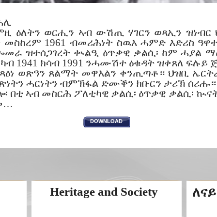
ሕሊ
ምዚ ዕለትን ወርሒን ኣብ ውሽጢ ሃገርን ወጻኢን ዝነብር
 መስከረም 1961 ብመሪሕነት ስዉእ ሓምድ እድሪስ ዓዋ
ጐመራ ዝተሰጋገረት ቊልዒ ዕጥቃዊ ቃልሲ፡ ከም ሓያል ማዕ
 ካብ 1941 ክሳብ 1991 ንሓሙሽተ ዕቁዳት ዝቀጸለ ፍሉይ ጅ
ጻዕነ ወጽዓን ጸልማት መዋእልን ቀንጢጣቶ። ህዝቢ ኤርትራ
ናጽነትን ሓርነትን ብምኽፋል ድሙቕን ክቡርን ታሪኽ ሰሪሑ
ሎ፡ በቲ ኣብ መስርሕ ፖለቲካዊ ቃልሲ፡ ዕጥቃዊ ቃልሲ፡ ኲ
ግመ…
DOWNLOAD
Heritage and Society
ለናይ