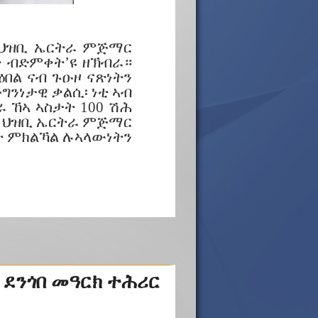
 ህዝቢ ኤርትራ ምጅማር
ተ ብድምቀት’ዩ ዘኽብራ።
በል ናብ ጉዑዞ ናጽነትን
ግንነታዊ ቃልሲ፡ ነቲ ኣብ
 ኸኣ ኣስታት 100 ሽሕ
። ህዝቢ ኤርትራ ምጅማር
ናት ምክልኻል ሉኣላውነትን
 ደንጎበ መዓርክ ተሕሪር