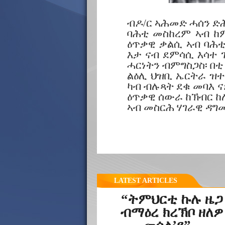
ብዶ/ር ኣሕመድ ሓሰን ድ
ባሕቲ መስከረም ኣብ ከ
ዕጥቃዊ ቃልሲ ኣብ ባሕቲ
እታ ናብ ደምሳሲ እሳተ 
ሓርነትን ብምግስጋስ፡ በቲ
ልዕሊ ህዝቢ ኤርትራ ዝተ
ካብ ብሉጻት ደቁ መባእ 
ዕጥቃዊ ሰውራ ከኽብር ከ
ኣብ መስርሕ ሃገራዊ ዳ
LATEST ARTICLES
“ትምህርቲ ኩሉ ዜጋ
ብማዕረ ክረኽቦ ዘለዎ