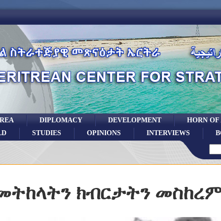
TREA
DIPLOMACY
DEVELOPMENT
HORN OF
LD
STUDIES
OPINIONS
INTERVIEWS
B
መትከላትን ክብርታትን መስከረ