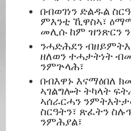
በብወገነን ድልዱል ስር
ምእንቲ ኺዋስኣ፣ ዕማ
መሊሱ ከም ዝንጽርን ን
ንሓድሕደን ብዘይምትእ
ዘለወን ተሓታትነት ብ
ንምጕላሕ፣
በብእዋኑ እናማዕበለ ክ
ኣገልግሎት ትካላት ፍት
ኣሰራርሓን ንምትእትታው
ስርዓትን፣ ጽፈትን ስሉ
ንምሕያል፣