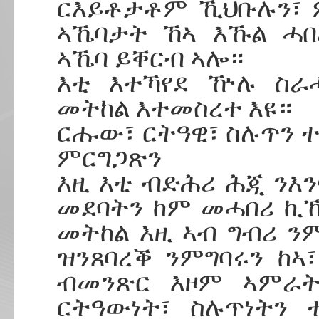
ርእይቶታቶም ኺህቡሉን፣ 
ኣኼባታት ኸኣ እኹል ሓ
ኣኼባ ይቐርብ ኣሎ።
እቲ እተኻየደ ዅሉ ስራ
መትከል እተመስረተ እዩ።
ርሑው፣ ርትዓዊ፣ ስሉጥን 
ምርግጋጽን
እዚ እቲ ብድሕሪ ሕጂ ን
መደባትን ከም መሓበሪ ኪኸ
መትከል እዚ ኣብ ግብሪ 
ዝንጸባረቕ ንምግባሩን ከኣ
ብመንጽር እዞም ኣምራት
ርትዓውነት፣ ስሉጥነትን 