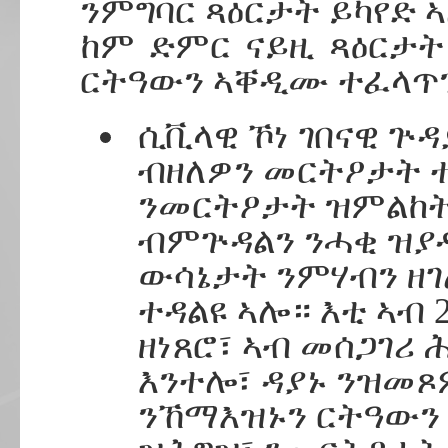
ንምግባር ጻዕርታት ይካየድ 
ከም ድምር ናይዚ ጻዕርታት 
ርትዓውን ኣቐዲሙ ተፈላጥን
ሲቪላዊ ኾነ ገበናዊ ጕ
ብዘለዎን መርትዖታት 
ንመርትዖታት ዝምልከት
ብምጕዳልን ንሓቂ ዝያዳ
ውሳኔታት ንምሃብን ዘገ
ተዳልዩ ኣሎ። እቲ ኣብ 
ዘነጸሮ፣ ኣብ መሰጋገሪ 
እንተሎ፣ ዳያኑ ንዝመጾ
ንኸማእዝኑን ርትዓውን 