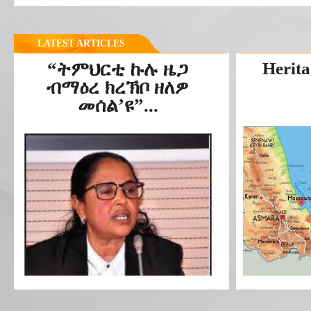
LATEST ARTICLES
“ትምህርቲ ኩሉ ዜጋ
Herita
ብማዕረ ክረኽቦ ዘለዎ
መሰል’ዩ”...