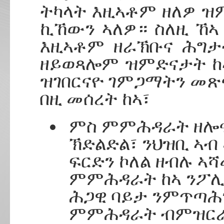
ትካላት እዚኣቶም ዘለዎ ዝ
ኪኸውን ኣለዎ። ስለዚ ኸ
እዚኣቶም ዘራኽቡና ሕግታ
ዘይወጻሎም ዝምድናታት ከ
ዝገበርናዮ ገምጋማትን መጽ
በዚ መሰረት ከኣ፣
ምስ ምምሕዳራት ዘሎና
ኽድልድል፣ ንህዝቢ ኣ
ፍርድን ኮለል ዘብሉ ኣ
ምምሕዳራት ከኣ ንፖሊ
ሕጋዊ ባይታ ንምጥጣሕ
ምምሕዳራት ብምዝርራ