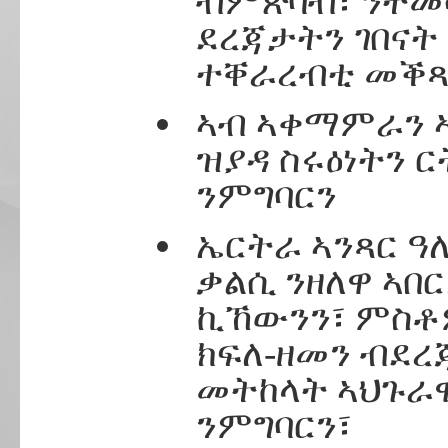
ብምጽባብ፣ ንተመ
ደረጃታትን ገበናት
ተቐራረብቲ መቕጻ
ኣብ ኣቀማምራን 
ዝያዳ ስሩዕነትን 
ንምግባርን
ኤርትራ ኣንጻር ዓ
ቃልሲ ንዘለዋ ኣበ
ኪኸውንን፣ ምስቶም
ክፍለ-ዘመን ብደ
መትከላት ኣህጉራዊ
ንምግባርን፣