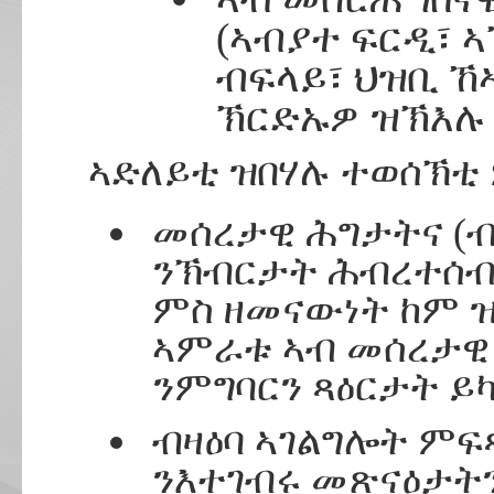
(ኣብያተ ፍርዲ፣ 
ብፍላይ፣ ህዝቢ ኸ
ኽርድኡዎ ዝኽእሉ
ኣድለይቲ ዝበሃሉ ተወሰኽቲ
መሰረታዊ ሕግታትና (ብ
ንኽብርታት ሕብረተሰብ
ምስ ዘመናውነት ከም ዝ
ኣምራቱ ኣብ መሰረታዊ
ንምግባርን ጻዕርታት ይ
ብዛዕባ ኣገልግሎት ም
ንእተገብሩ መጽናዕታትን