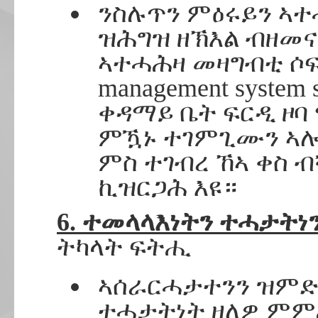
ንስሉጥን ምዕሩይን ኣተ
ዝሕግዝ ዘኽእል ብዘመና
ኣተሓሕዛ መዛግብቲ ሶፍት
management system 
ቀዳማይ ቤት ፍርዲ ዞባ
ምዃኑ ተገምጊሙን ኣሎ
ምስ ተገብረ ኸኣ ቀስ 
ኪዝርጋሕ እዩ።
6. ተመላላእነትን ተሓታትነ
ትካላት ፍትሒ
ኣሰራርሓታተንን ዝምድ
ተሓታትነት ዘለዎ ምም