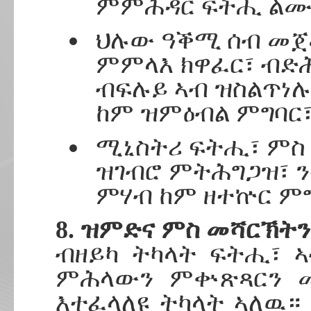
ምምሕዳር ፍትሒ ልሙድ
ህሉው ዓቕሚ ሰብ መጀ
ምምላእ ክዋፈር፣ ብድሕ
ብፍሉይ ኣብ ዝስልጥነሉ ዓ
ከም ዝምዕብል ምግባር
ሚኒስትሪ ፍትሒ፣ ምስ
ዝገብሮ ምትሕግጋዝ፣ 
ምሃብ ከም ዘተኵር ም
8. ዝምድና ምስ መሻርኽትን
ብዘይካ ትካላት ፍትሒ፣ 
ምሕላውን ምቍጽጻርን መ
እተፈላለዩ ትካላት ኣለዉ