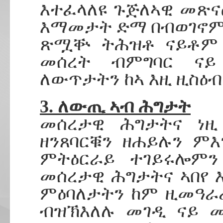
እተፈላለዩ ጉጅለኣዊ መጽና
እማመታት ድማ በብወገኖ
ጽሟቝ ትሕዝቶ ናይቶም 
መሰረት ብምግባር ና
ለውጥታትን ከኣ እዚ ዚስዕብ
3. ለውጢ ኣብ ሕግታት
መሰረታዊ ሕግታትና ነዚ
ዘንጸባርቑን ዘሐይሉን ም
ምትዕርራይ ተገይሩሎምን
መሰረታዊ ሕግታትና ኣበየ 
ምዕባለታትን ከም ዚመዓራ
ብዝኽእለሉ መገዲ ናይ 