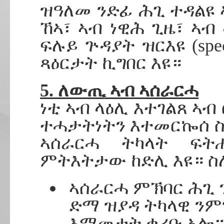
ዝዓለመ ንድፊ ሕጊ ተዳልዩ 
ኸኣ፣ ኣብ ነዊሕ ጊዜ፣ ኣ
ፍሉይ ጕዳያት ዝርእዩ (spe
ጻዕርታት ኪግበር እዩ።
5. ለውጢ ኣብ ኣሰራርሓ
ነቲ ኣብ ላዕሊ እተገልጸ ኣ
ተሓታትነትን እተመርኰሰ ስ
ኣሰራርሓ ትካላት ፍት
ምትእትታው ከድሊ እዩ። ስለ
ኣሰራርሓ ምኽባር ሕጊ
ድማ ዝያዳ ትካላዊ ንም
እማመታት ቀሪቡ ኣሎ። 