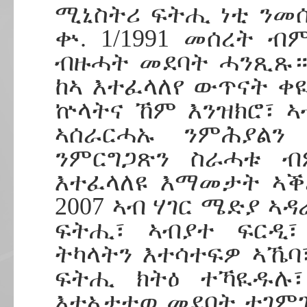
ሚኒስትሪ ፍትሒ ነቲ ንመ
ቍ. 1/1991 መሰረት ብ
ብዙሓት መደባት ሓንጺጹ።
ከኣ እተፈላለየ ውጥናት ቀ
ኵላትና ኸም እንዝክሮ፣ ኣ
ኣሰራርሓኡ ንምሕያልን
ንምርግጋጽን ስራሓቱ 
እተፈላለዩ እማመታት ኣቕ
2007 ኣብ ሃገር ሜድያ ኣ
ፍትሒ፣ ኣብያተ ፍርዲ፣ 
ትካላትን እተሳተፍዎ ኣኼባ
ፍትሒ ክትዕ ተኻዪዱሉ፣
እተኣታተወ መደባት ተገም