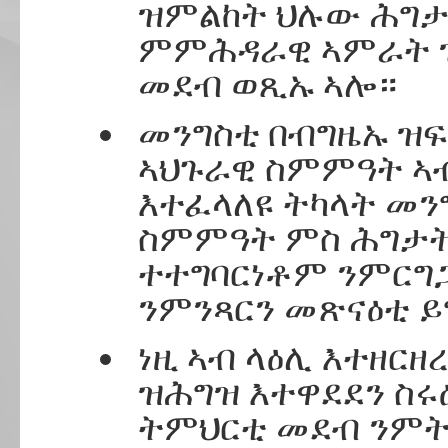
ዝምልከት ህሉው ሕግታ
ምምሕዳራዊ ኣምራት 
መደብ ወጺኡ ኣሎ።
መንግስቲ በብግዜኡ ዝ
ኣህጉራዊ ስምምዓት ኣ
እተፈላለዩ ትካላት መን
ስምምዓት ምስ ሕግታት 
ተተግባርነቶም ንምርግ
ንምንጻርን መጽናዕቲ ይ
ነዚ ኣብ ላዕሊ እተዘር
ዝሕግዝ እተዋደደን ስሩ
ትምህርቲ መደብ ንምት