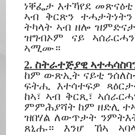
ነቐፌታ እተኻየደ መጽናዕቲ
ኣብ ቅርጽን ተሓታትነትን
ትካላት ኣብ ዘሎ ዝምድናታ
ዝግብኦም ናይ ኣሰራርሓን
ኣሚሙ።
2. ስትራተጅያዊ ኣተሓሳስ
ከም ውጽኢት ናይቲ ንሰለስ
ፍትሒ እተሳተፍዎ ጻዕርታ
ከኣ፣ ኣብ ቅርጺ፣ ኣሰራር
ምምሕያሻት ከም ዘድሊ ተኣ
ዝበሃል ለውጥታት ንምትእ
ጸኒሑ። እንሆ ኸኣ ኣ