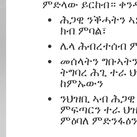
ምድላው ይርከብ። ቀንዲ
ሕጋዊ ንቕሓትን ኣ
ክብ ምባል፣
ሌላ ሕብረተሰብ 
መሰላትን ግቡኣትን
ትግባረ ሕጊ ተራ 
ከምኡውን
ንህዝቢ ኣብ ሕጋዊ
ምፍጣርን ተራ ህ
ምዕባለ ምድንፋዕን