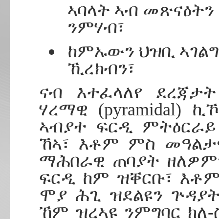
ኣባላት ኣብ መጽናዕትን
ንምሃብ፣
ከምኡውን ህዝቢ ኣገል
ኺረክብን፣
ናብ እተፈላለየ ደረጃታት
ሃረማዊ (pyramidal) 
ኣብያተ ፍርዲ ምትዕርራይ
ኸኣ፣ እቶም ምስ መዓልታ
ማሕበራዊ ጠባያት ዘለዎም
ፍርዲ ከም ዝቐርቡ፣ እቶም
ሞያ ሕጊ ዝደልዩን ጕዳያት
ኸም ዝረኣዩ ንምግባር ክለ