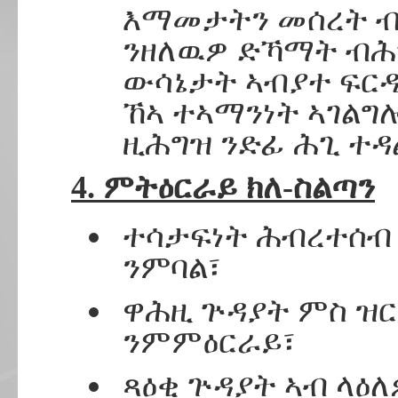
እማመታትን መሰረት ብ
ንዘለዉዎ ድኻማት ብሕ
ውሳኔታት ኣብያተ ፍርዲ
ኸኣ ተኣማንነት ኣገልግ
ዚሕግዝ ንድፊ ሕጊ ተዳ
4. ምትዕርራይ ክለ-ስልጣን
ተሳታፍነት ሕብረተሰብ
ንምባል፣
ዋሕዚ ጕዳያት ምስ ዝር
ንምምዕርራይ፣
ጻዕቂ ጕዳያት ኣብ ላዕ