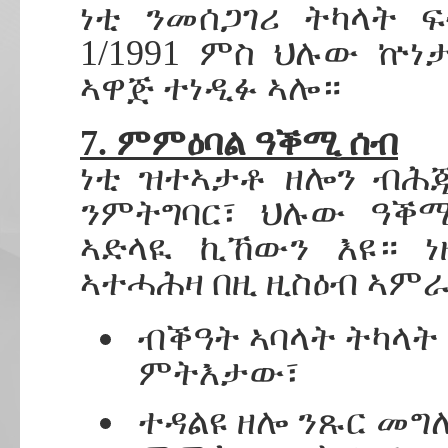
ነቲ ንመሰጋገሪ ትካላት 
1/1991 ምስ ህሉው ኵ
ኣዋጅ ተነዲፉ ኣሎ።
7. ምምዕባል ዓቕሚ ሰብ
ነቲ ዝተኣታቶ ዘሎን ብሕ
ንምትግባር፣ ህሉው ዓቕ
ኣድላዪ ኪኸውን እዩ። ነ
ኣተሓሕዛ በዚ ዚስዕብ ኣም
ብቕዓት ኣባላት ትካላ
ምትእታው፣
ተዳልዩ ዘሎ ንጹር መግ