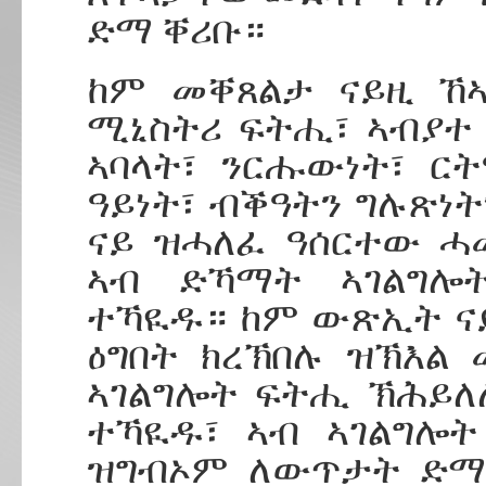
ድማ ቐሪቡ።
ከም መቐጸልታ ናይዚ ኸኣ
ሚኒስትሪ ፍትሒ፣ ኣብያተ
ኣባላት፣ ንርሑውነት፣ ር
ዓይነት፣ ብቕዓትን ግሉጽነ
ናይ ዝሓለፈ ዓሰርተው ሓ
ኣብ ድኻማት ኣገልግሎ
ተኻዪዱ። ከም ውጽኢት ናይ
ዕግበት ክረኽበሉ ዝኽእል
ኣገልግሎት ፍትሒ ኽሕይለሉ
ተኻዪዱ፣ ኣብ ኣገልግሎ
ዝግብኦም ለውጥታት ድማ 