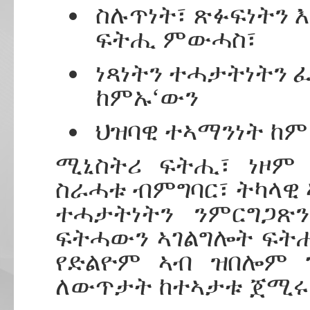
ስሉጥነት፣ ጽፉፍነትን 
ፍትሒ ምውሓስ፣
ነጻነትን ተሓታትነትን 
ከምኡ‘ውን
ህዝባዊ ተኣማንነት ከም
ሚኒስትሪ ፍትሒ፣ ነዞም
ስራሓቱ ብምግባር፣ ትካላዊ
ተሓታትነትን ንምርግጋጽን
ፍትሓውን ኣገልግሎት ፍት
የድልዮም ኣብ ዝበሎም 
ለውጥታት ከተኣታቱ ጀሚሩ