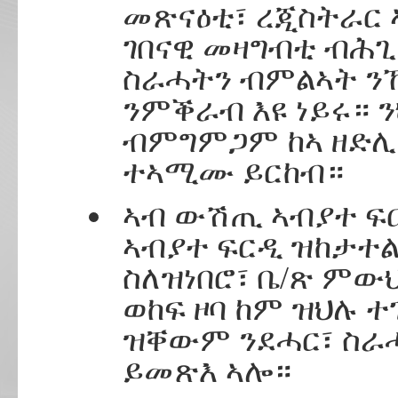
መጽናዕቲ፣ ረጂስትራር
ገበናዊ መዛግብቲ ብሕጊ
ስራሓትን ብምልኣት 
ንምቕራብ እዩ ነይሩ። 
ብምግምጋም ከኣ ዘድሊ
ተኣሚሙ ይርከብ።
ኣብ ውሽጢ ኣብያተ ፍ
ኣብያተ ፍርዲ ዝከታተል
ስለዝነበሮ፣ ቤ/ጽ ምውህ
ወከፍ ዞባ ከም ዝህሉ ተ
ዝቐውም ንደሓር፣ ስራ
ይመጽእ ኣሎ።