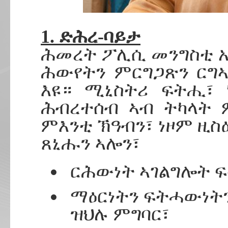
1. ድሕረ-ባይታ
ሕመረት ፖሊሲ መንግስቲ 
ሕውየትን ምርግጋጽን ርግ
እዩ። ሚኒስትሪ ፍትሒ፣ 
ሕብረተሰብ ኣብ ትካላት 
ምእንቲ ኽዓብን፣ ነዞም ዚስ
ጸኒሑን ኣሎን፣
ርሕውነት ኣገልግሎት 
ማዕርነትን ፍትሓውነትን
ዝህሉ ምግባር፣