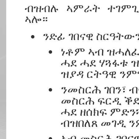
ብዝብሉ ኣምራት ተገምጊ
ኣሎ።
ንድፊ ገበናዊ ስርዓትው
ነቶም ኣብ ዝሓለፈ
ሓደ ሓደ ሃጓፋቱ 
ዝያዳ ርትዓዊ ንም
ንመስርሕ ገበን፣ 
መስርሕ ፍርዲ ቕ
ሓደ ዘሰክፍ ምድን
ብዝበለጸ መገዲ 
ኣብ መስርሕ ገበና