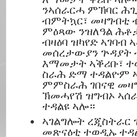
ንኣሰራርሓ ምኽባር ሕጊ
ብምትኳር፣ መዛግብቲ ብ
ምዕጻው ንዝለዓል ሕቶ
ብዛዕባ ዝካየድ ኣገባብ
መሰረታውያን ጕዳያት 
እማመታት ኣቕሪቡ፣ 
ስራሕ ድማ ተዳልዮም 
ምምስራሕ ገበናዊ መዛግ
ኽመሓየሽ ዝግብኦ ኣሰ
ተዳልዩ ኣሎ።
ኣገልግሎት ረጂስትራር
መጽናዕቲ ተወዲኡ ተዳል