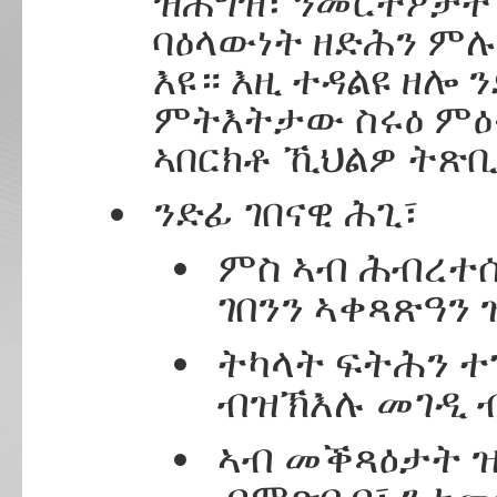
ዝሕግዝ፣ ንመርትዖታት 
ባዕላውነት ዘድሕን ም
እዩ። እዚ ተዳልዩ ዘሎ 
ምትእትታው ስሩዕ ምዕ
ኣበርክቶ ኺህልዎ ትጽቢ
ንድፊ ገበናዊ ሕጊ፣
ምስ ኣብ ሕብረተሰ
ገበንን ኣቀጻጽዓን 
ትካላት ፍትሕን ተ
ብዝኽእሉ መገዲ 
ኣብ መቕጻዕታት ዝ