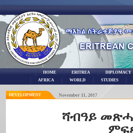
HOME
ERITREA
DIPLOMACY
AFRICA
WORLD
STUDIES
DEVELOPMENT
November 11, 2017
ሻብዓይ መጽሓ
ምፍ