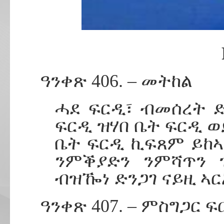
ዓንቀጽ 406. – መትከል
ሓደ ፍርዲ፣ ብመሰረት ድ
ፍርዲ ዝሃበ ቤት ፍርዲ 
ቤት ፍርዲ ኪፍጸም ይከ
ንምቕያድን ንምሻጥን 
ብዝዀነ ድንጋገ ናይዚ ኣር
ዓንቀጽ 407. – ምስግጋር ፍ