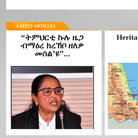
LATEST ARTICLES
“ትምህርቲ ኩሉ ዜጋ
Herita
ብማዕረ ክረኽቦ ዘለዎ
መሰል’ዩ”...