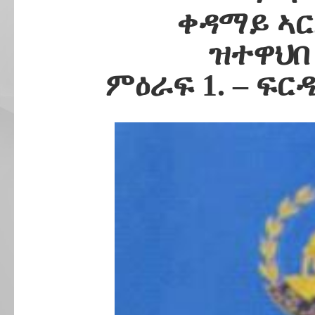
ቀዳማይ ኣር
ዝተዋህበ
ምዕራፍ 1. – ፍ