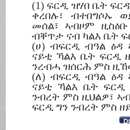
(1) ፍርዲ ዝሃበ ቤት ፍ
ቀረበሉ፣ ብተበግሶኡ 
መሰል፣ ኣብዞም ዚስዕ
ብቐጥታ ናብ ካልእ ቤት ፍ
(ሀ) ብፍርዲ ብዓል ዕዳ
ናይቲ ኻልእ ቤት ፍርዲ 
ንረብሓ ዝሰርሕ ምስ ዚኸ
(ለ) ብፍርዲ ብዓል ዕዳ
ናይቲ ኻልእ ቤት ፍርዲ
ንብረት ምስ ዚህልዎ፣ ኣብ
ፍርዲ ግን ንብረት ምስ ዘ
D