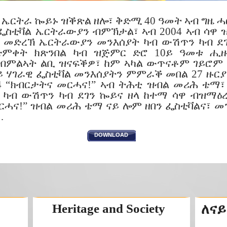
ቢ ኤርትራ ኰይኑ ዝቕጽል ዘሎ፣ ቅድሚ 40 ዓመት ኣብ ግዜ 
ስቲቫል ኤርትራውያን ብምኽታል፣ ኣብ 2004 ኣብ ሳዋ 
 መድረኽ ኤርትራውያን መንእሰያት ካብ ውሽጥን ካብ ደገ
ድምቀት ክጽንበል ካብ ዝጅምር ድሮ 10ይ ዓመቱ ሒዙ
ብምልኣት ልቢ ዝናፍቕዎ፣ ከም ኣካል ውጥናቶም ገይሮም 
ይ ሃገራዊ ፌስቲቫል መንእሰያትን ምምራቕ መበል 27 ዙርያ
14 “ክብርታትና መርሓና!” ኣብ ትሕቲ ዝብል መሪሕ ቴማ፣
ካብ ውሽጥን ካብ ደገን ኰይና ዘላ ከተማ ሳዋ ብዝማዕረ
ርሓና!” ዝብል መሪሕ ቴማ ናይ ሎም ዘበን ፌስቲቫልና፣ መ
…
DOWNLOAD
Heritage and Society
ለናይ