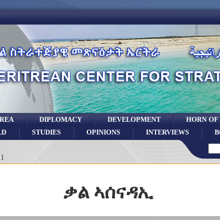
TREA
DIPLOMACY
DEVELOPMENT
HORN OF
LD
STUDIES
OPINIONS
INTERVIEWS
B
21
ቃል ኣሰናዳኢ