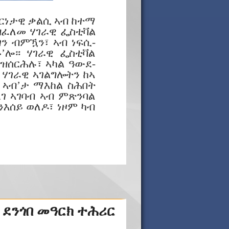
ሓርነታዊ ቃልሲ ኣብ ከተማ
ዝፈለመ ሃገራዊ ፌስቲቫል
ን ብምዃን፣ ኣብ ነፍሲ-
’ሎ። ሃገራዊ ፌስቲቫል
ዝሰርሕሉ፣ ኣካል ዓውደ-
 ሃገራዊ ኣገልግሎትን ከኣ
 ኣብ’ታ ማእከል ስሕበት
ገ ኣገባብ ኣብ ምጽንባል
ንእሰይ ወለዶ፣ ነዞም ካብ
 ደንጎበ መዓርክ ተሕሪር