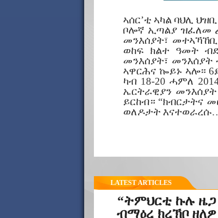
ኣሰር’ቲ ኣካል ባህሊ ህዝ
ቦሎኛ ኢጣልያ ዝፈለመ ፌ
መንእሰያት፣ መተኣኻኸቢ
ወከፍ ክልተ ዓመት ብ
መንእሰያት፣ መንእሰያት 
ኣዋርሕና ኰይኑ ኣሎ። 6
ካብ 18-20 ሓምለ 20
ኤርትራዊያን መንእሰያት 
ይርከብ። “ክብርታትና መ
ወለዶታት እናተወራረሱ
LATEST ARTICLES
“ትምህርቲ ኩሉ ዜጋ
ብማዕረ ክረኽቦ ዘለዎ