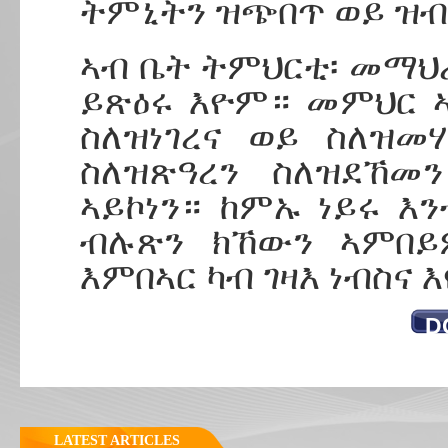
ትምኒትን ዝጭበጥ ወይ ዝብ
ኣብ ቤት ትምህርቲ፡ መማህ
ይጽዕሩ እዮም። መምህር 
ስለዝነገረና ወይ ስለዝመ
ስለዝጽዓረን ስለዝደኸመ
ኣይኮነን። ከምኡ ነይሩ እ
ብሉጽን ክኸውን ኣምበይ
እምበኣር ካብ ገዛእ ነብስና እ
D
LATEST ARTICLES