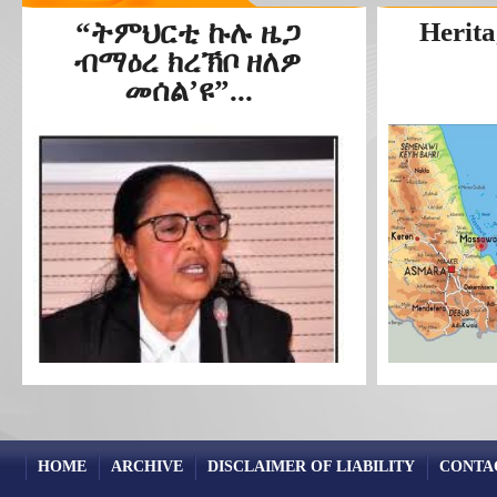
“ትምህርቲ ኩሉ ዜጋ
Herita
ብማዕረ ክረኽቦ ዘለዎ
መሰል’ዩ”...
HOME
ARCHIVE
DISCLAIMER OF LIABILITY
CONTA