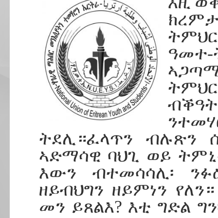
እዚ ወ
ክረም
ትምህር
ዓመተ-
ኣጋጣሚ
ትምህር
ብቕዓ
ንተመ
ትደሊ።ፈላጥን ብሉጽን ሰ
ኣድማሳዊ ባህጊ ወይ ትምኒ
እውን ብተመሳሳሊ፡ ንፉ
ዘይብህግን ዘይምነን የለን
መን ይጸልእ? እቲ ግድል ግን