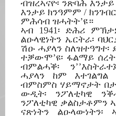
ብዝረኣናዮ፡ ንጽባሕ እንታይ 
እንታይ ክንዓምም / ክንገብር
ምሕሳብ ዝሓትት’ዩ።
ኣብ 1941፡ ድሕሪ ምኽ
ልዑላዊነትን ኤርትራ፡ ባህ
ሽዑ ሓያላን ስለዝተዓግተ፡ 
ተቓውሞ’ዩ፡ ፋልማይ ሰረት
ብምልሓቕ፡ ን’’እስትራተ
ሓያላን ከም እተገልግል 
ብምስምስ ሃይማኖታት በታ
ውዲት፡ ንፖለቲካዊ ንቕ
ንፖለቲካዊ ቃልስታቶምን 
ናጽነትን ልዑላውነትን፡ 