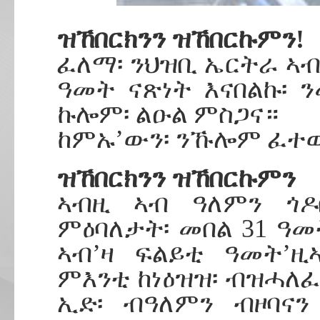
ዝኸበርክንን ዝኸበርኩምን!
ፈለማ፡ ንህዝቢ ኤርትራ ኣብ
ዓመት ናጽነት እናበልኩ፡ ን
ኩሎም፡ ልዑል ምስጋና።
ከምኡ’ውን፡ ንኹሎም ፈተውት
ዝኸበርክንን ዝኸበርኩምን
ኣብዚ ኣብ ዓለምን ጎዶ
ምዕባለታት፡ መበል 31 ዓመ
ኣብ’ዛ ፍልይቲ ዓመት’ዚ
ምእንቲ ከነዕዝዝ፡ ብዝሓለፈ
ኢድ፡ ብዓለምን ብዞባናን