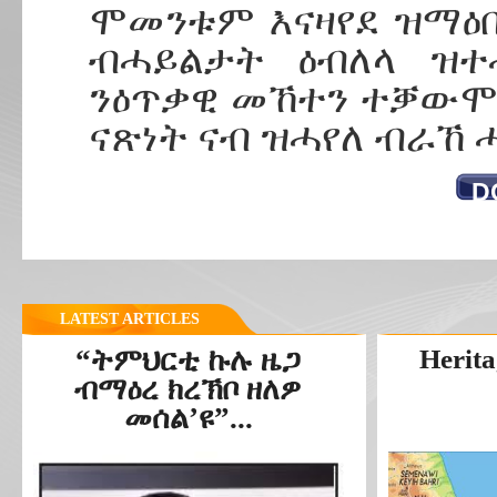
ሞመንቱም እናዛየደ ዝማዕበ
ብሓይልታት ዕብለላ ዝተ
ንዕጥቃዊ መኸተን ተቓውሞ
ናጽነት ናብ ዝሓየለ ብራኸ 
D
LATEST ARTICLES
“ትምህርቲ ኩሉ ዜጋ
Herita
ብማዕረ ክረኽቦ ዘለዎ
መሰል’ዩ”...