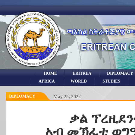
HOME
ERITREA
DIPLOMACY
AFRICA
WORLD
STUDIES
DIPLOMACY
May 25, 2022
ቃል ፕረዚደን
ኣብ መኽፈቲ ወግዓ