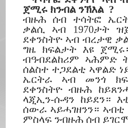
ጀሚሩ ክንብል ንኽእል ?
ብዙሕ ሰብ ተሳትፎ ኤርት
ቃልሲ ኣብ 1970ታት 
ደቀንስትዮ ኣብ ብረታዊ ቃል
ግዜ ክፍልታት እዩ ጀሚሩ።
ብዓብደልከሪም ኣሕምድ ት
ሰልስተ ተጋደልቲ ኣዋልድ ነ
ኤርትራ ኣብ መንጎ ክፍ
ደቀንስትዮ ብዙሕ ከይጸን
ላጂኢን-ሱዳን ከይደን። እ
ሰውራ ኣይሓገዘንን። ኣብቲ 
ምስላፍ ንብዙሕ ሰብ ይገርሞ