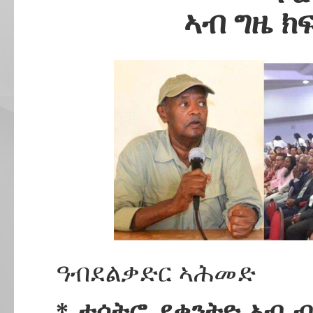
ኣብ ግዜ ክ
ዓብደልቃድር ኣሕመድ
* ተሳትፎ ደቀንትዮ ኣብ 