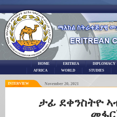
HOME
ERITREA
DIPLOMACY
AFRICA
WORLD
STUDIES
INTERVIEW
November 20, 2021
ታፊ ደቀንስትዮ ኣ
መፋር