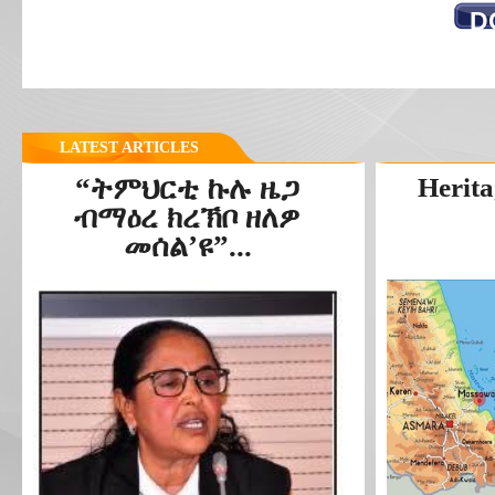
D
LATEST ARTICLES
“ትምህርቲ ኩሉ ዜጋ
Herita
ብማዕረ ክረኽቦ ዘለዎ
መሰል’ዩ”...