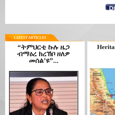
D
LATEST ARTICLES
“ትምህርቲ ኩሉ ዜጋ
Herita
ብማዕረ ክረኽቦ ዘለዎ
መሰል’ዩ”...