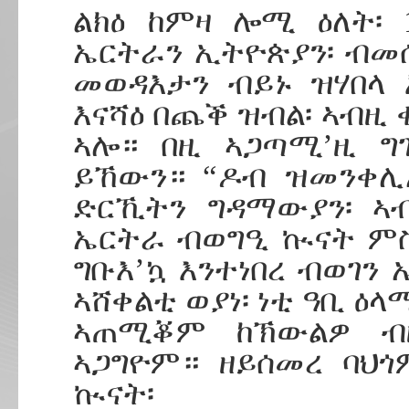
ልክዕ ከምዛ ሎሚ ዕለት፡ 
ኤርትራን ኢትዮጵያን፡ ብመሰ
መወዳእታን ብይኑ ዝሃበላ 
እናሻዕ በጨቕ ዝብል፡ ኣብዚ 
ኣሎ። በዚ ኣጋጣሚ’ዚ ግ
ይኸውን። “ዶብ ዝመንቀሊ
ድርኺትን ግዳማውያን፡ ኣብ
ኤርትራ ብወግዒ ኲናት ምስ
ግቡእ’ኳ እንተነበረ ብወገን
ኣሸቀልቲ ወያነ፡ ነቲ ዓቢ ዕ
ኣጠሚቖም ከኽውልዎ ብ
ኣጋግዮም። ዘይሰመረ ባህጎ
ኲናት፡