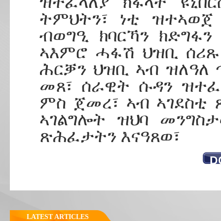
ዝተፈላለያ ክፋላት ዩኒቨ
ትምህትን፣ ነቲ ዝተኣወጀ
ብወግዒ ክባርኻን ክድግፋን 
ኣእምሮ ሓፋሽ ህዝቢ ሰሪጹ
ሕርቓን ህዝቢ ኣብ ዝለዓለ 
መጸ፣ ሰራዊት ሱዳን ዝተፈ
ምስ ጀመረ፣ ኣብ ኣገደስቲ 
ኣገልግሎት ዝህባ መንግስ
ጽሕፈታትን እናዓጸወ፣
D
LATEST ARTICLES