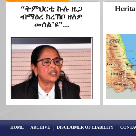
“ትምህርቲ ኩሉ ዜጋ
Herita
ብማዕረ ክረኽቦ ዘለዎ
መሰል’ዩ”...
HOME
ARCHIVE
DISCLAIMER OF LIABILITY
CONTA