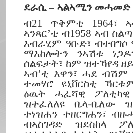
ደራሲ – ኣልኣሚን መሓመድ
ብ21 ጥቅምቲ 1964፣ 
ኣንጻር’ቲ ብ1958 ኣብ ስል
እብራሂም ዓቡድ፣ ብተበግሶ
ማእከሎትን ንኣሽቱ ነጋዶ
ሰልፍታት፣ ከም ዝተኻየዳ ዘይ
ኣብ’ቲ እዋን፣ ሓደ ብሽም
ተመሃሮ ዩኒቨርስቲ ኻርቱ
ዕዉት ሓፈሻዊ ፖለቲካዊ 
ዝተፈለለዩ ቤላ-ቤለው 
ተነዝሐን ተዘርግሐን፣ ብዙ
ብኣስገዳድ ዝደስከላ ፖ