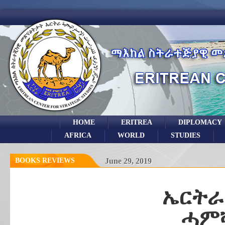
HOME
ERITREA
DIPLOMACY
AFRICA
WORLD
STUDIES
BOOKS REVIEWS
June 29, 2019
ኤርትራ
ሓም