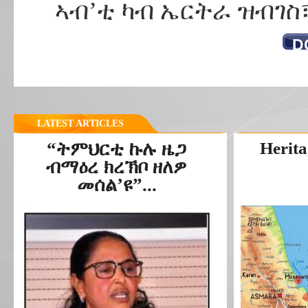
ኣብ’ቲ ካብ ኤርትራ ዝብገስ
D
LATEST ARTICLES
“ትምህርቲ ኩሉ ዜጋ
Herita
ብማዕረ ክረኽቦ ዘለዎ
መሰል’ዩ”...