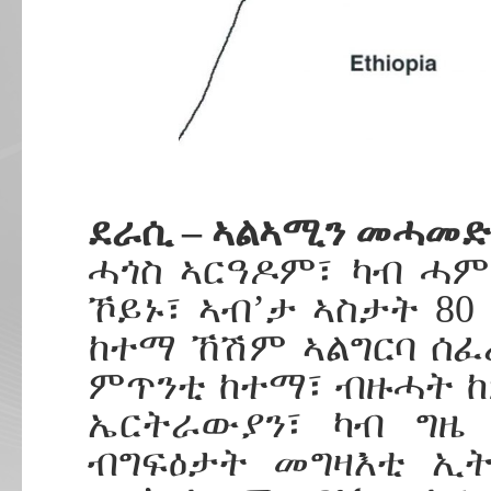
ደራሲ – ኣልኣሚን መሓመድ
ሓጎስ ኣርዓዶም፣ ካብ ሓ
ኾይኑ፣ ኣብ’ታ ኣስታት 80
ከተማ ኸሽም ኣልግርባ ሰፈረ
ምጥንቲ ከተማ፣ ብዙሓት ከ
ኤርትራውያን፣ ካብ ግዜ 
ብግፍዕታት መግዛእቲ ኢ