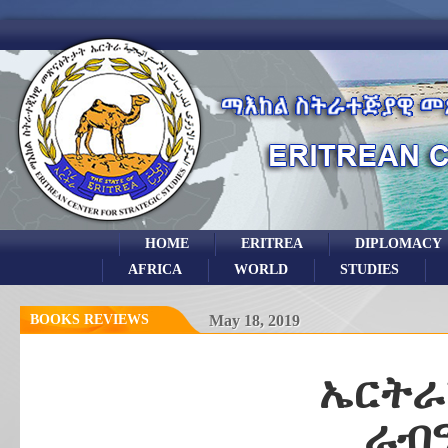
HOME
ERITREA
DIPLOMACY
AFRICA
WORLD
STUDIES
BOOKS REVIEWS
May 18, 2019
ኤርትራ
ራብ