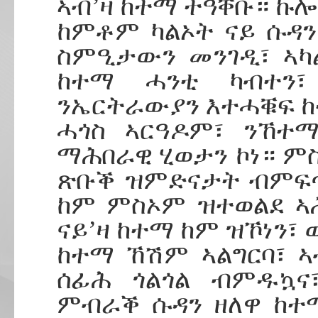
ኣብ’ዛ ከተማ ተዓቐቡ። ኩ
ከምቶም ካልኦት ናይ ሱዳ
ስምዒታውን መንገዲ፣ ኣካል
ከተማ ሓንቲ ካብተን
ንኤርትራውያን እተሓቑፍ ከ
ሓጎስ ኣርዓዶም፣ ንኸተማ
ማሕበራዊ ሂወታን ኮነ። ም
ጽቡቕ ዝምድናታት ብምፍጣ
ከም ምስኦም ዝተወልደ ኣ
ናይ’ዛ ከተማ ከም ዝኾነን፣
ከተማ ኸሽም ኣልግርባ፣ 
ሰፊሕ ጎልጎል ብምዱኳና፣
ምብራቕ ሱዳን ዘለዋ ከተ