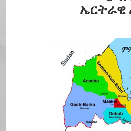
ኤርትራዊ