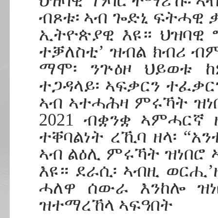
ህዝባዊ ግንባር ተማሪኹ፡ ኣብ
ብጾቱ፡ ኣብ ጐድኒ ፍትሓዊ 
ኢትዮጵያዊ እዩ። ህዝባዊ 
ተቓለስቲ’ ዝብል ክብሪ ብ
ማሞ፡ ንጕዕዞ ህይወቱ ከ
ተጋዳላይ፡ ኣፍቃርን ተፈቃር
ኣብ ኣተሓሕዛ ምሩኻት ዝነ
2021 ብቋንቋ ኣምሓርኛ
ተቐባልነት ረኺባ ዘላ፡ “አን
ኣብ ልዕሊ ምሩኻት ዝነበሮ
እዩ። ደራሲ፡ ኣብዚ ወርሒ
ሓለዋ ሰውራ እንከሎ ዝነ
ዝተማረኸላ ኣፍዓበት