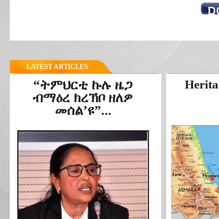
D
LATEST ARTICLES
“ትምህርቲ ኩሉ ዜጋ
Herita
ብማዕረ ክረኽቦ ዘለዎ
መሰል’ዩ”...