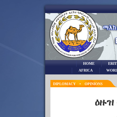
HOME
ERI
AFRICA
WOR
•
DIPLOMACY
OPINIONS
ዕዙዝ