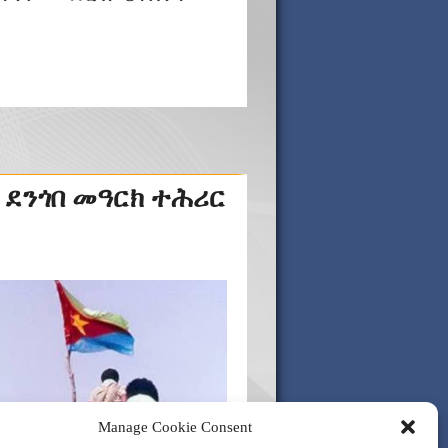
 ደንጎበ መዓርክ ተሕሪር
Manage Cookie Consent