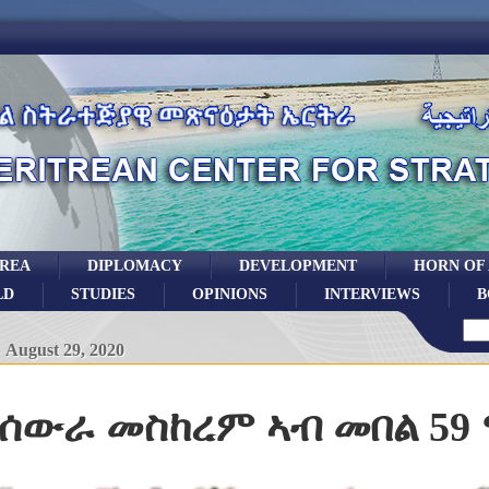
TREA
DIPLOMACY
DEVELOPMENT
HORN OF
LD
STUDIES
OPINIONS
INTERVIEWS
B
August 29, 2020
 ሰውራ መስከረም ኣብ መበል 59