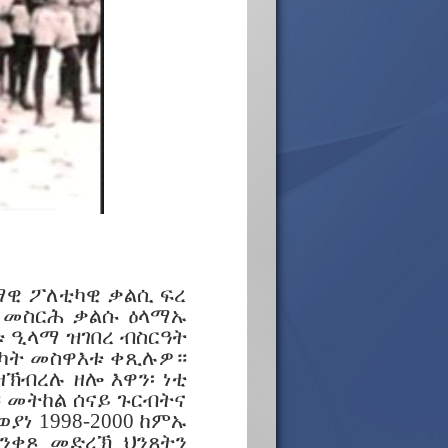
ላማዊ ፖለቲካዊ ቃልሲ ፍረ
ብ መስርሕ ቃልሱ ዕላማኡ
 ዒላማ ዝገበረ ብስርዓት
ምካት መስዋእቱ ቀጺሉዎ።
ኽብረሉ ዘሎ እዋን፡ ነቲ
 መትከል ሰናይ ጉርብትና
ያነ 1998-2000 ከምኡ
ዓንቀጾ መድረኽ ህንጸትን