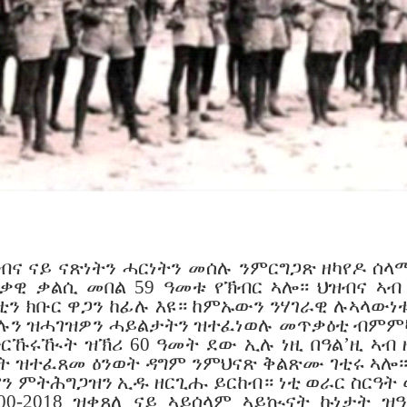
ዝብና ናይ ናጽነትን ሓርነትን መሰሉ ንምርግጋጽ ዘካየዶ ሰ
ጥቃዊ ቃልሲ መበል 59 ዓመቱ የኽብር ኣሎ። ህዝብና ኣ
ን ክቡር ዋጋን ከፊሉ እዩ። ከምኡውን ንሃገራዊ ሉኣላውነቱ
ዝበሉን ዝሓገዝዎን ሓይልታትን ዝተፈነወሉ መጥቃዕቲ ብም
ርኹሩዂት ዝኽሪ 60 ዓመት ደው ኢሉ ነዚ በዓል’ዚ ኣብ ዘ
 ዝተፈጸመ ዕንወት ዳግም ንምህናጽ ቅልጽሙ ገቲሩ ኣሎ።
ን ምትሕግጋዝን ኢዱ ዘርጊሑ ይርከብ። ነቲ ወራር ስርዓት ወ
00-2018 ዝቀጸለ ናይ ኣይሰላም ኣይኲናት ኩነታት ዝ