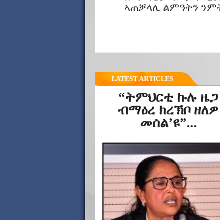
ኣጠቓላሊ ልምዓትን ንምት
LATEST ARTICLES
“ትምህርቲ ኩሉ ዜጋ
ብማዕረ ክረኽቦ ዘለዎ
መሰል’ዩ”...