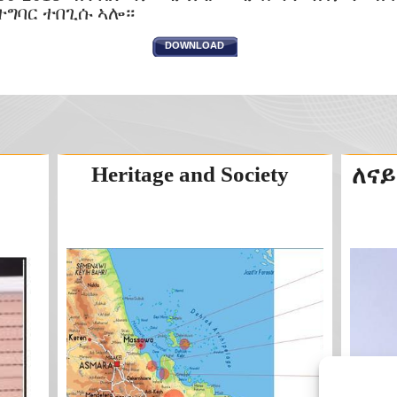
ግባር ተበጊሱ ኣሎ።
DOWNLOAD
Heritage and Society
ለናይ