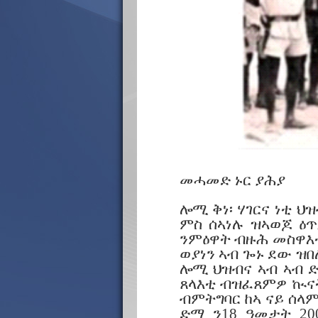
መሓመድ ኑር ያሕያ
ሎሚ ቅነ፡ ሃገርና ነቲ ህ
ምስ ሰኣነሉ ዝኣወጆ ዕ
ንምዕዋት ብዙሕ መስዋእቲ
ወያነን ኣብ ጐኑ ደው 
ሎሚ ህዝብና ኣብ ኣብ ድ
ጸላእቲ ብዝፈጸምዎ ኲናት
ብምትግባር ከኣ ናይ ሰላም
ድማ ን18 ዓመታት 20