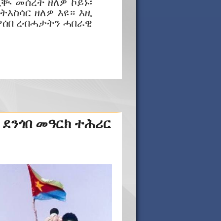
ቚ መሰረት ዘለዎ ኮይኑ፡
እስሳር ዘለዎ እዩ። እዚ
ዋሰበ ረብሓታትን ሓበራዊ
 ደንጎበ መዓርክ ተሕሪር