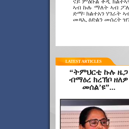
ናይ ምዕቡል ቅዲ ክልተኣ
ኣብ ኩሉ ማለት ኣብ ፖለ
ድማ፡ ክልተአን ሃገራት 
መጻኢ ዕድልን መሰረት ዝ
LATEST ARTICLES
“ትምህርቲ ኩሉ ዜጋ
ብማዕረ ክረኽቦ ዘለዎ
መሰል’ዩ”...