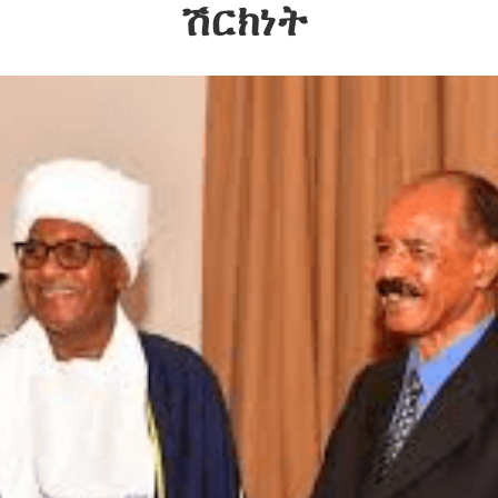
ሽርክነት