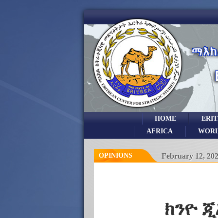
HOME
ERI
AFRICA
WOR
OPINIONS
February 12, 20
ክንዮ ጂ