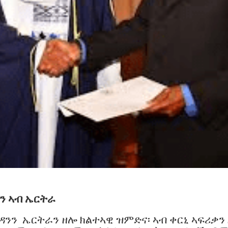
ን ኣብ ኤርትራ
ን ኤርትራን ዘሎ ክልተኣዊ ዝምድና፡ ኣብ ቀርኒ ኣፍሪቃን 