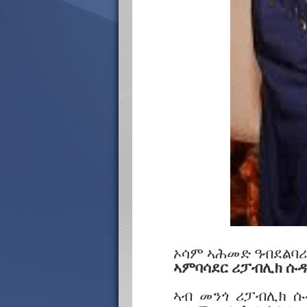
ኦሳም ኣሕመድ ዓብደልባሪ
ኣምባሳደር ሪፓብሊክ ሱዳ
ኣብ መንጎ ሪፓብሊክ ሱዳን