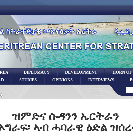
TREA
DIPLOMACY
DEVELOPMENT
HORN OF
LD
STUDIES
OPINIONS
INTERVIEWS
B
26
ዝምድና ሱዳንን ኤርትራን
ኦግራፍ፡ ኣብ ሓባራዊ ዕድል ዝሰረ