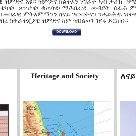
ዊ ዝምድና እዩ። ዝምድና ክልተአን ሃገራት ኣብ ታሪኽ ዓሚ
ቲካዊ፡ ጸጥታዊ፡ ቁጠባዊ፡ ማሕበራዊ መዳያት ሰፊሕ ምት
ኣብ ሓባራዊ ምትእምማንን ሰናይ ጉርብትናን ንሓድሕዱ ዝተ
ገበረ ስትራተጂያዊ ዝምድና ከም ዝህልወን ገይሩ ይርከብ።
DOWNLOAD
Heritage and Society
ለናይ