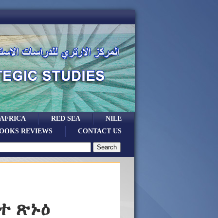
 AFRICA
RED SEA
NILE
OOKS REVIEWS
CONTACT US
ተ ጽኑዕ