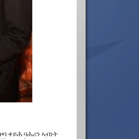
ዞባ ቀይሕ ባሕሪን ኣብነት