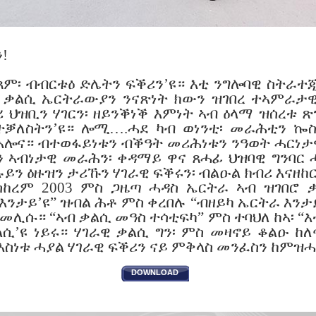
!
ጸም፡ ብብርቱዕ ድሌትን ፍቕሪን’ዩ። እቲ ንግሎባዊ ስትራተ
ቶ ቃልሲ ኤርትራውያን ንናጽነት ክውን ዝገበረ ተኣምራታ
ሪ ህዝቢን ሃገርን፡ ዘይንቕነቕ እምነት ኣብ ዕላማ ዝሰረቱ
ቓለስትን’ዩ። ሎሚ….ሓደ ካብ ወነንቲ፡ መራሕቲን ኰስ
 ኣሎና። ብተወፋይነቱን ብቕዓት መሪሕነቱን ንዓወት ሓርነታ
ን ኣብነታዊ መራሕን፡ ቀዳማይ ዋና ጸሓፊ ህዝባዊ ግንባር 
ን ዕዙዝን ታሪኹን ሃገራዊ ፍቕሩን፡ ብልዑል ክብሪ እናዘከር
ስከረም 2003 ምስ ጋዜጣ ሓዳስ ኤርትራ ኣብ ዝገበሮ 
እንታይ’ዩ” ዝብል ሕቶ ምስ ቀረበሉ “ብዘይካ ኤርትራ እንታይ
 መሊሱ። “ኣብ ቃልሲ መዓስ ተሳቲፍካ” ምስ ተባህለ ከኣ፡ “እ
’ዩ ነይሩ። ሃገራዊ ቃልሲ ግን፡ ምስ መዛኖይ ቆልዑ ከለና
እስነቱ ሓያል ሃገራዊ ፍቕሪን ናይ ምቅላስ መንፈስን ከምዝሓ
DOWNLOAD