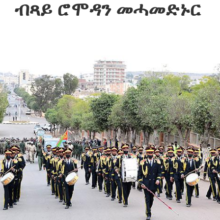
ብጻይ ሮሞዳን መሓመድኑር