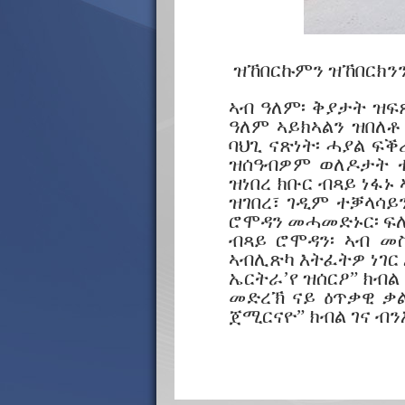
ዝኸበርኩምን ዝኸበርክንን
ኣብ ዓለም፡ ቅያታት ዝፍ
ዓለም ኣይክኣልን ዝበለ
ባህጊ ናጽነት፡ ሓያል ፍቕ
ዝሰዓብዎም ወለዶታት ተ
ዝነበረ ክቡር ብጻይ ነፋኑ
ዝገበረ፣ ገዲም ተቓላሳይ
ሮሞዳን መሓመድኑር፡ ፍሉይ
ብጻይ ሮሞዳን፡ ኣብ መ
ኣብሊጽካ እትፈትዎ ነገር 
ኤርትራ’የ ዝሰርዖ” ክብል
መድረኽ ናይ ዕጥቃዊ ቃልሲ
ጀሚርናዮ” ክብል ገና ብን