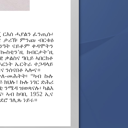
ጂ ርእሰ ሓያልን ፈንጢሱ፡
ዊ ታሪኽ፡ ምንጩ ብርቱዕ
 ጽንዓት ናይቶም ቀዳሞትን
ኰስቲን’ዚ ክብርታት’ዚ
ዊ ቃልስና ዓቢይ ኣበርክቶ
ሓርነት ኤርትራ ተጋዳላይ
ና ንሰናበቶ ኣሎና።
ቃለ-መሕትት፡ “ካብ ኩሉ
 ክህሉ፣ ኩሉ ነገር ድሕሪ
ቲ ንሜዳ ዝወጻናሉ፡ ካልእ
፡ ኣብ ከባቢ 1952 ኢና
ደሮ ገሊጹ ነይሩ።