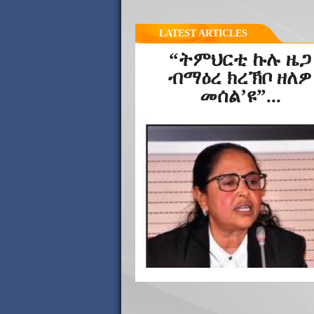
LATEST ARTICLES
“ትምህርቲ ኩሉ ዜጋ
ብማዕረ ክረኽቦ ዘለዎ
መሰል’ዩ”...