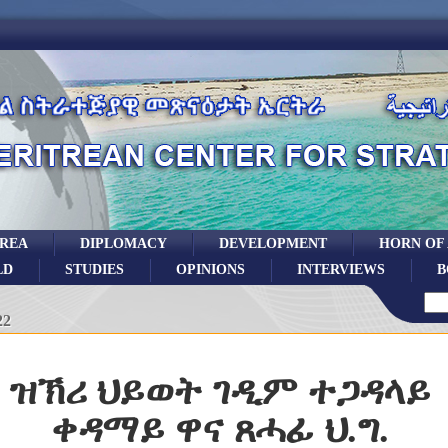
TREA
DIPLOMACY
DEVELOPMENT
HORN OF
LD
STUDIES
OPINIONS
INTERVIEWS
B
22
ዝኽሪ ህይወት ገዲም ተጋዳላይ
ቀዳማይ ዋና ጸሓፊ ህ.ግ.