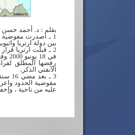
بقلم : د. أحمد حسن 
بين دولة ارتريا واثيوب.
ـ قبلت ارتريا قرار م
رفضها المطلق لقرار
الآنفتي الذكر.
مفوضية الحدود واعرب
عليه من ناحية ، وإخ.