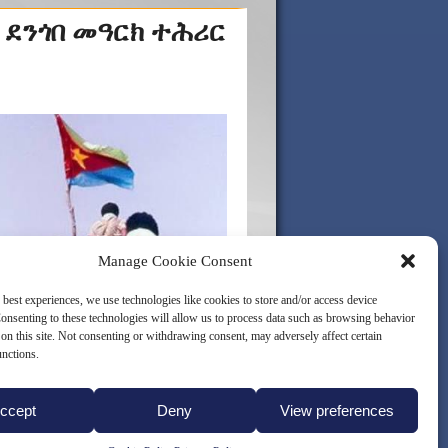
 ደንጎበ መዓርክ ተሕሪር
Manage Cookie Consent
 best experiences, we use technologies like cookies to store and/or access device
onsenting to these technologies will allow us to process data such as browsing behavior
on this site. Not consenting or withdrawing consent, may adversely affect certain
unctions.
ccept
Deny
View preferences
LICY (EU)