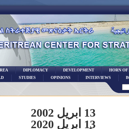
TREA
DIPLOMACY
DEVELOPMENT
HORN OF
LD
STUDIES
OPINIONS
INTERVIEWS
B
13 ابريل 2002
13 ابريل 2020