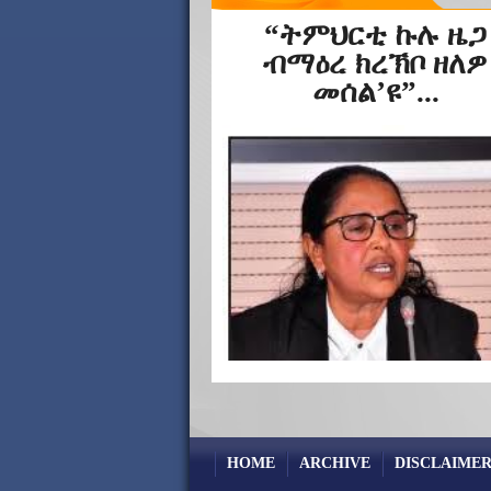
“ትምህርቲ ኩሉ ዜጋ
ብማዕረ ክረኽቦ ዘለዎ
መሰል’ዩ”...
HOME
ARCHIVE
DISCLAIMER