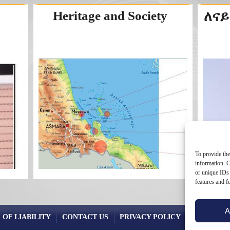
Heritage and Society
ለናይ
To provide the
information. C
or unique IDs 
features and f
A
 OF LIABILITY
CONTACT US
PRIVACY POLICY
COOKIE PO