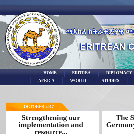
HOME
ERITREA
DIPLOMACY
AFRICA
WORLD
STUDIES
OCTOBER 2017
Strengthening our
The S
implementation and
Germany
resource...