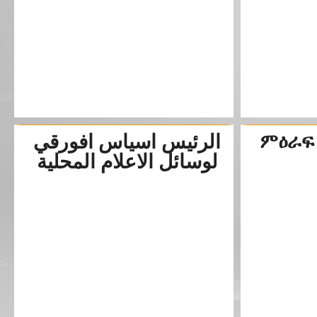
الرئيس اسياس افورقي
ምዕራፍ 
لوسائل الاعلام المحلية