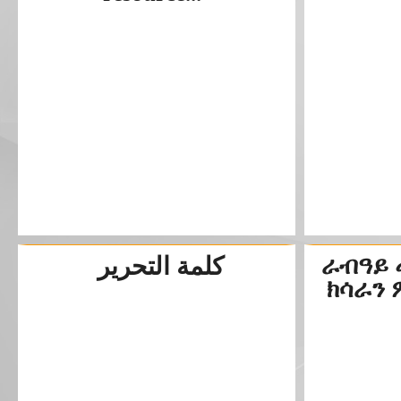
كلمة التحرير
ራብዓይ 
ክሳራን 