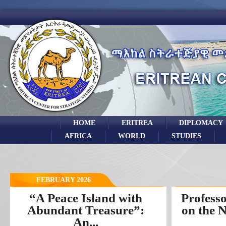
HOME
ERITREA
DIPLOMACY
AFRICA
WORLD
STUDIES
FEBRUARY 2026
“A Peace Island with
Profess
Abundant Treasure”:
on the 
An...