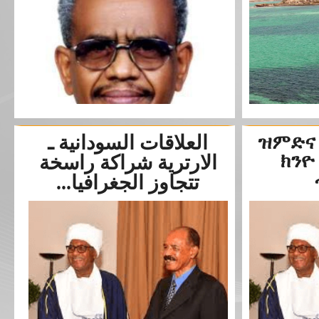
العلاقات السودانية ـ
ዝምድና 
ክንዮ
الارترية شراكة راسخة
تتجاوز الجغرافيا...