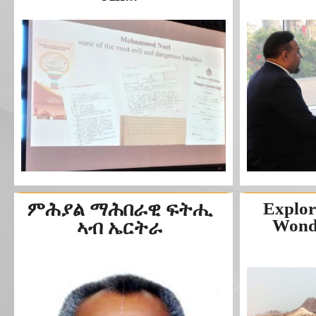
ምሕያል ማሕበራዊ ፍትሒ
Explor
Wonde
ኣብ ኤርትራ