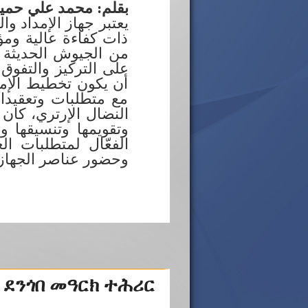
بقلم: محمد علي حمي
يعتبر جهاز الإمداد وا
ذات كفاءة عالية ومؤث
من الجيوش الحديثة أ
على التركيز والتفوق
أن يكون تخطيط الإمدا
مع متطلبات وتعقيدا
النضال الإرتري، كان 
وتقويمها وتنسيقها و
الفعّال لمتطلبات ا
وحضور عناصر الجهاز 
 ደንጎበ መዓርክ ተሕሪር