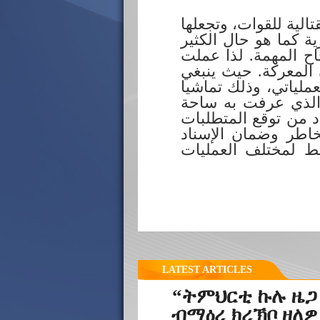
تالية للقوات، وتجعلها
ية كما هو حال الكثير
اح المهمة. لذا عملت
 المعركة. حيث ينبغي
عملياتي، وذلك تماشيا
 الذي عرفت به ساحة
اد من توقع المتطلبات
مخاطر وضمان الإسناد
يط لمختلف العمليات
LATEST ARTICLES
“ትምህርቲ ኩሉ ዜጋ
ብማዕረ ክረኽቦ ዘለዎ