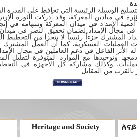
دة
لتسليح الوسيلة الرئيسة التي تحافظ على القدرة الق
رة في ميادين المعركة، وقد أدركت الثورة الإرتر
همية الإمداد في ميدان المعركة وسهامه في إنج
 في مجال الإمداد لضمان تحقيق النصر في ميدان
د المشترك جزءاً رئيساً لا يتجزأ من التخطيط ال
ت العمليات العسكرية، كما أن العمل المشترك
له الأثر الفاعل في دعم العاملين في مجال الإمد
دمجها وتوحيدها مع الموارد المتوفرة لتقليل ال
لعمليات. وكذلك مشاركة كل الأجهزة في التخط
بالقرب من المقاتل
DOWNLOAD
Heritage and Society
ለናይ