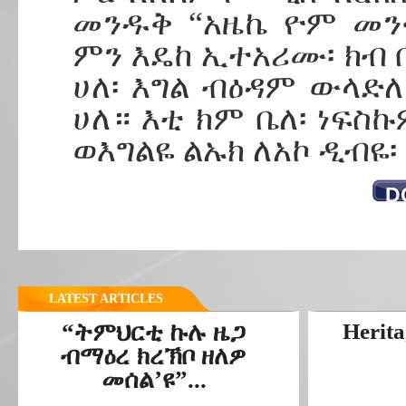
መንዱቅ “አዜኬ ዮም መን
ምን እዴከ ኢተአሪሙ፡ ክብ በ
ሀለ፡ እግል ብዕዳም ውላድ
ሀለ። እቲ ክም ቤለ፡ ነፍስ
ወእግልዬ ልኡክ ለአኮ ዲብዬ፡
D
LATEST ARTICLES
“ትምህርቲ ኩሉ ዜጋ
Herita
ብማዕረ ክረኽቦ ዘለዎ
መሰል’ዩ”...