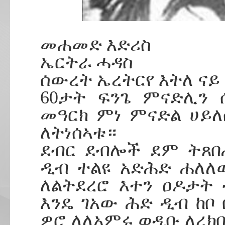
መሐመድ እድሪስ
ኤርትራ ሓዳስ
ሰውረት ኤረትርየ እትለ ናይ
60ታት ፍንጌ ምናድሊን 
መዓርክ ምነ ምናድል ሀይለ
ለትነሰኣቱ።
ደብር ደብሎች ደም ትጸበ
ዲብ ተልዩ አድሕድ ሐለለ
ለልትደረሮ እተን ዐዶታት
እንዴ ገአው ሕድ ዲብ ከቦ
ዎሮ ለለአምሩ ወዲቡ ለረክበ