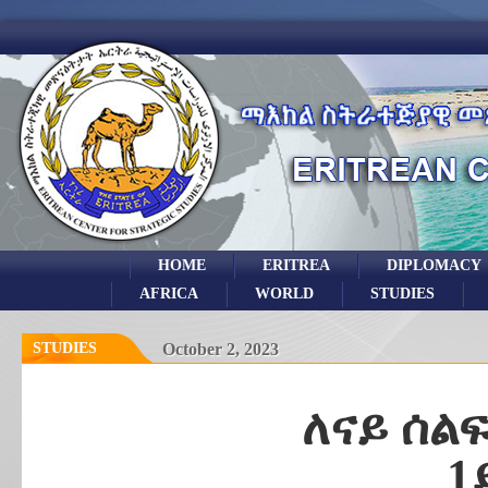
HOME
ERITREA
DIPLOMACY
AFRICA
WORLD
STUDIES
STUDIES
October 2, 2023
ለናይ ሰልፍ
1