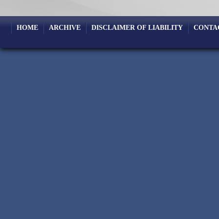
HOME
ARCHIVE
DISCLAIMER OF LIABILITY
CONTA