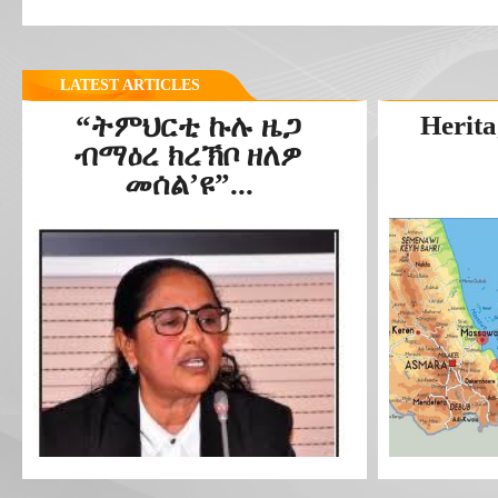
LATEST ARTICLES
“ትምህርቲ ኩሉ ዜጋ
Herita
ብማዕረ ክረኽቦ ዘለዎ
መሰል’ዩ”...