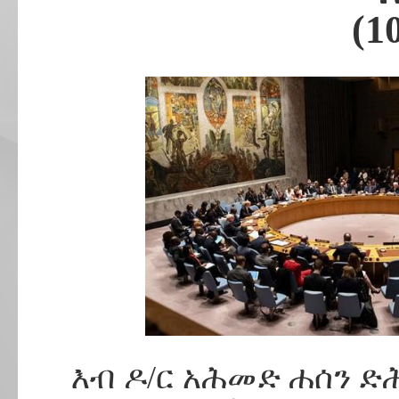
(1
እብ ዶ/ር አሕመድ ሐሰን ድ