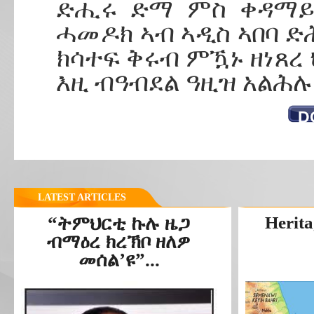
ድሒሩ ድማ ምስ ቀዳማይ 
ሓመዶክ ኣብ ኣዲስ ኣበባ ድሕ
ክሳተፍ ቅሩብ ምዃኑ ዘነጸረ
እዚ ብዓብደል ዓዚዝ አልሕሉ
D
LATEST ARTICLES
“ትምህርቲ ኩሉ ዜጋ
Herita
ብማዕረ ክረኽቦ ዘለዎ
መሰል’ዩ”...