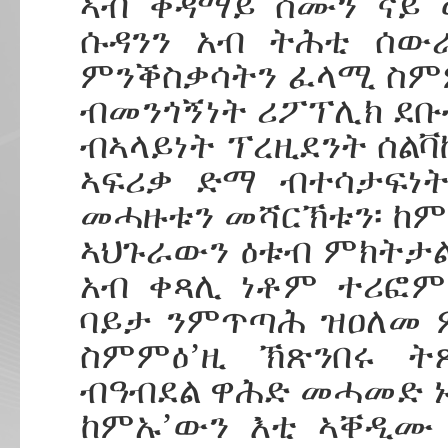
ኣብ ቀዳማይ ሰሙን ናይ 
ሱዳንን አብ ትሕቲ ሰው
ምንቕስቃሳትን ፈላሚ ስም
ብመንጎኝነት ሪፖፕሊክ ደቡ
ብኣላይነት ፕረዚደንት ሰል
ኣፍሪቃ ድማ ብተሳታፍነት
መሓዙቱን መሻርኽቱን፡ ከም
ኣህጉራውን ዕቱብ ምክትታ
አብ ቀጻሊ ነቶም ተሪፎም
ባይታ ንምጥጣሕ ዝዐለመ 
ስምምዕ’ዚ ኽጽንበሩ ት
ብዓብደል ዋሕድ መሓመድ ኑ
ከምኡ’ውን እቲ ኣቐዲሙ 