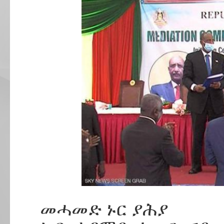
መሓመድ ኑር ያሕያ