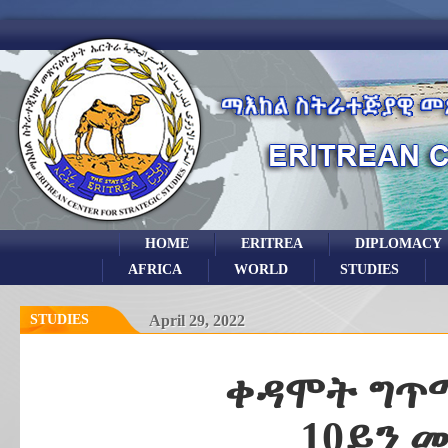
HOME
ERITREA
DIPLOMACY
AFRICA
WORLD
STUDIES
STUDIES
April 29, 2022
ቀዳሞት ግጥ
10ይን 