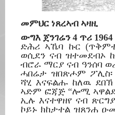
መምህር ነጸረኣብ ኣዛዚ
ውግእ ጀንገሬን 4 ጥሪ 1964
ድሕሪ ኣኼባ ኩር (ጥቅምቲ
ወሲደን ናብ ዝተመደብኦ ከ
ብሮራ ማርያ ናብ ዓንሰባ ወሪ
ሓበሬታ ዝበጽሖም ፖሊስ፡
ሻሂ እናፍልሑ ከለዉ ደበ
ኣድም ፎጃጅ “ሎሚ ኣዋልድ
ኢሉ እናተዋዘየ ናብ ጽርግያ
ኮይኑ ክከታተል ዝጸንሐ ዑመ