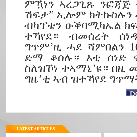
ምዃነን ኣረጋጊጹ ንፎጃጅ 
ሽፍታ” ኢሎም ክትኩስሉን ሓ
ብካፕቴን ዑቕባሚካኤል ክ
ተኻየደ። ብመሰረት ሰነ
ግጥም’ዚ ሓደ ሻምበልን 1
ድማ ቆሰሉ። እቲ ሰነድ 
ስለዝኾነ ተኣማኒ’ዩ። በዚ 
ግዜ’ቲ ኣብ ዝተኻየደ ግጥማ
D
LATEST ARTICLES