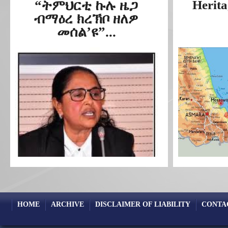
“ትምህርቲ ኩሉ ዜጋ
Herita
ብማዕረ ክረኽቦ ዘለዎ
መሰል’ዩ”...
HOME
ARCHIVE
DISCLAIMER OF LIABILITY
CONTA