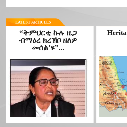
LATEST ARTICLES
“ትምህርቲ ኩሉ ዜጋ
Herita
ብማዕረ ክረኽቦ ዘለዎ
መሰል’ዩ”...