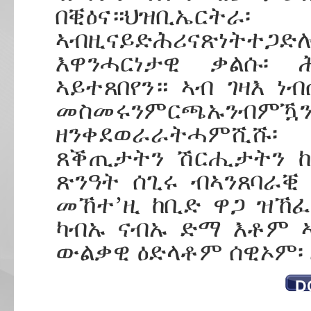
በቒዕና።ህዝቢኤርትራ፡
ኣብዚናይድሕሪናጽነትተጋድ
እዋንሓርነታዊ ቃልሱ፡ 
ኣይተጸበየን። ኣብ ገዛእ 
መስመሩንምርጫኡንብምዃን
ዘንቀደወራራትሓምሺሹ፡ 
ጸቕጢታትን ሽርሒታትን ከ
ጽንዓት ሰጊሩ ብኣንጸባራቒ
መኸተ’ዚ ከቢድ ዋጋ ዝኸፈ
ካብኡ ናብኡ ድማ እቶም 
ውልቃዊ ዕድላቶም ሰዊኦም፡ 
D