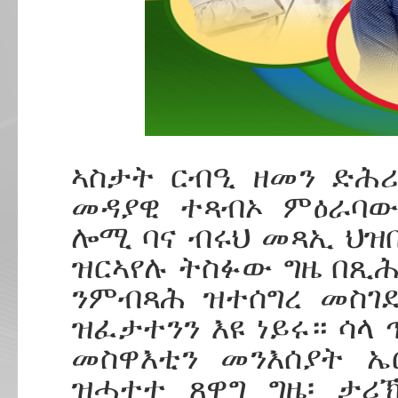
ኣስታት ርብዒ ዘመን ድሕሪ
መዳያዊ ተጻብኦ ምዕራባውያ
ሎሚ ባና ብሩህ መጻኢ ህዝቢ
ዝርኣየሉ ትስፉው ግዜ በጺሕ
ንምብጻሕ ዝተሰግረ መስገደ
ዝፈታተንን እዩ ነይሩ። ሳላ
መስዋእቲን መንእሰያት ኤ
ዝሓተተ ጸዋግ ግዜ፡ ታሪ