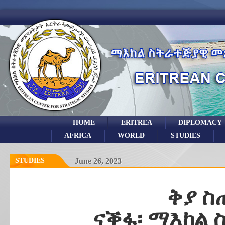
HOME
ERITREA
DIPLOMACY
AFRICA
WORLD
STUDIES
STUDIES
June 26, 2023
ቅያ ስ
ናቕፋ፡ ማእከል 