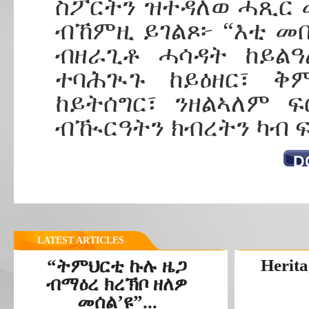
ስፖርትን ዝተዳለወ ሓጺር 
ብኸምዚ ይገልጾ፦ “እቲ መበ
ብዘራጊቶ ሓሳዳት ከይልዓ
ተባሕጒጉ ከይዕዘር፣ ቅ
ከይትሰግር፣ ንዘልኣለም 
ብዂርዓትን ክብረትን ካብ ፍ
D
LATEST ARTICLES
“ትምህርቲ ኩሉ ዜጋ
Herita
ብማዕረ ክረኽቦ ዘለዎ
መሰል’ዩ”...