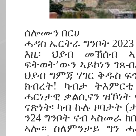
ሰሎሙን በርሀ
ሓዳስ ኤርትራ ግንቦት 2023
እዚ፡ ህያብ መኽሰብ ኣ
ፍትወት’ውን ኣይኮነን ገጸ-
ህያብ ግምጃ ሃገር ቅዱስ ፍ
ክብረት! ካብታ ትእምርቲ
ሓርነታዊ ቃልሲናን ዝኾነት 
ናጽነት፡ ካብ ኩሉ ዞባታት 
ን24 ግንቦት ናብ ኣስመራ 
ኣሎ። ስለምንታይ ግን ሓ