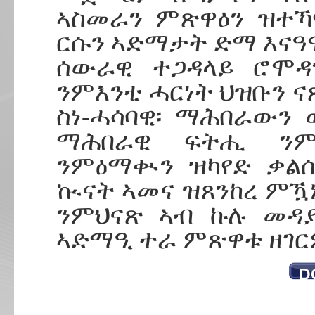
ኣስመራን ምጽዋዕን ዝተኻ
ርሱን ኣድማታት ድማ እናዓ
ሰውራዊ ተጋዳላይ ሮሞዳ
ንምእንቲ ሓርነት ህዝቡን ናጽ
ስነ-ሓሳባዊ፡ ማሕበራውን
ማሕበራዊ ፍትሒ ንም
ንምዕማቊን ዝካየድ ቃልሲ
ኲናት ኣመና ዝጸንከረ ምዃኑ
ንምህናጽ ኣብ ኩሉ መዳያ
ኣድማዒ ተራ ምጽዋቱ ዘገር
D