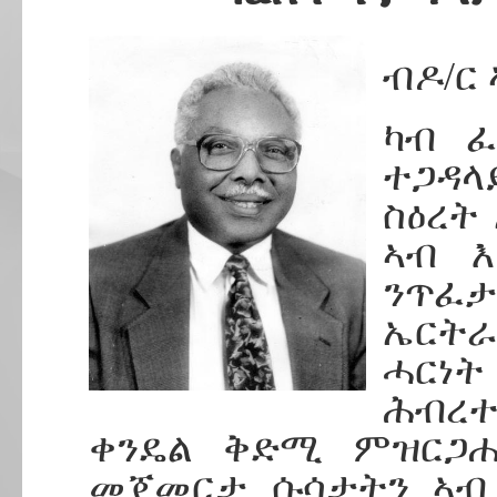
ብዶ/ር
ካብ ፈ
ተጋዳላ
ስዕረት
ኣብ እ
ንጥፈ
ኤርትራ
ሓርነት
ሕብረተ
ቀንዴል ቅድሚ ምዝርጋ
መጀመርታ ሱሳታትን ኣብ