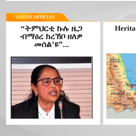
LATEST ARTICLES
“ትምህርቲ ኩሉ ዜጋ
Herita
ብማዕረ ክረኽቦ ዘለዎ
መሰል’ዩ”...