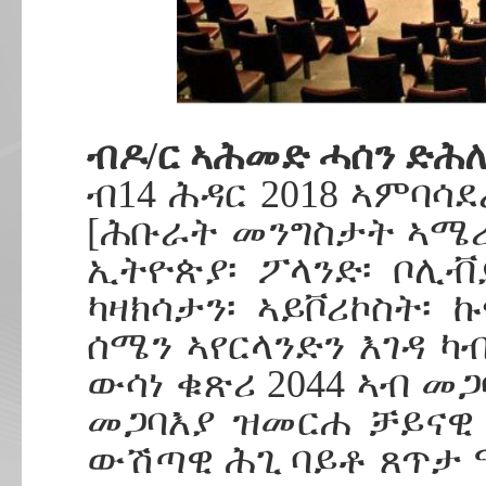
ብዶ/ር ኣሕመድ ሓሰን ድሕ
ብ14 ሕዳር 2018 ኣምባሳደ
[ሕቡራት መንግስታት ኣሜሪካ፡
ኢትዮጵያ፡ ፖላንድ፡ ቦሊቭያ
ካዛክሳታን፡ ኣይቮሪኮስት፡ 
ሰሜን ኣየርላንድን እገዳ 
ውሳነ ቁጽሪ 2044 ኣብ መጋ
መጋባእያ ዝመርሐ ቻይናዊ
ውሽጣዊ ሕጊ ባይቶ ጸጥታ ዓ