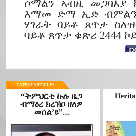
ሶማልን ኣብዚ መጋባእያ 
እማመ ድማ ኢድ ብምልዓል
ሃገራት ባይቶ ጸጥታ ስለ
ባይቶ ጸጥታ ቁጽሪ 2444 
D
LATEST ARTICLES
“ትምህርቲ ኩሉ ዜጋ
Herita
ብማዕረ ክረኽቦ ዘለዎ
መሰል’ዩ”...