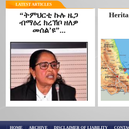
LATEST ARTICLES
“ትምህርቲ ኩሉ ዜጋ
Herita
ብማዕረ ክረኽቦ ዘለዎ
መሰል’ዩ”...
HOME
ARCHIVE
DISCLAIMER OF LIABILITY
CONTA