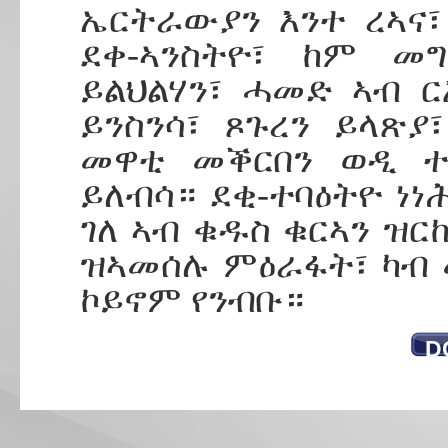
ኤርትራውያን እንተ ረኣና፣ 
ደቀ-ኣንስትዮ፣ ከም መ
ይልህልሃን፣ ሓመድ ኣብ ር
ይንስንሳ፣ ጾጉረን ይላጽያ
መዋቲ መቕርበን ወዲ ተ
ይለብሳ። ደቂ-ተባዕትዮ ነ
ገለ ኣብ ቁዱስ ቁርኣን ዝርከ
ዝኣመሰሉ ምዕራፋት፣ ካብ 
ኮይኖም የንብቡ።
D