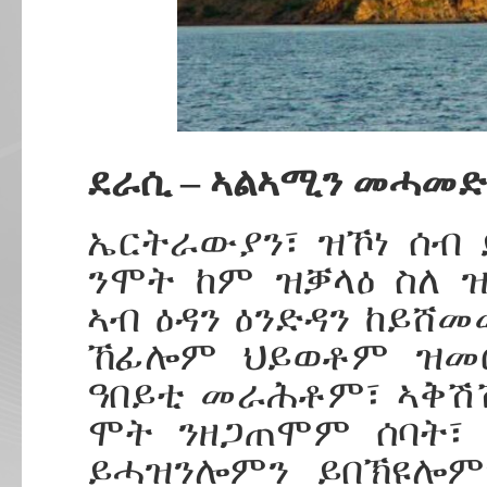
ደራሲ – ኣልኣሚን መሓመድ
ኤርትራውያን፣ ዝኾነ ሰብ 
ንሞት ከም ዝቓላዕ ስለ 
ኣብ ዕዳን ዕንድዳን ከይሸመ
ኸፊሎም ህይወቶም ዝመ
ዓበይቲ መራሕቶም፣ ኣቅሽ
ሞት ንዘጋጠሞም ሰባት፣ 
ይሓዝንሎምን ይበኽዩሎም