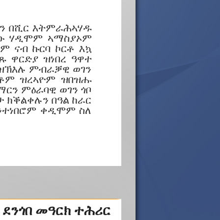
ሲን በሺር እትምራሕኣሃዱ
ልዑ ሃዲሞም ኣማስያኦም
ረም ናብ ኩርባ ኮርቶ እኳ
ጹ ዋርድያ ዝነበረ ዓዋተ
ዝኽእሉ ምብራቓዊ ወገን
ብቶም ዝረኣዮም ዝበዝሑ
ርን ምዕራባዊ ወገን ጎቦ
ታ ክቕልቀሉን በዓል ከራር
እንተነበሮም ቀዲሞም ስለ
 ደንጎበ መዓርክ ተሕሪር