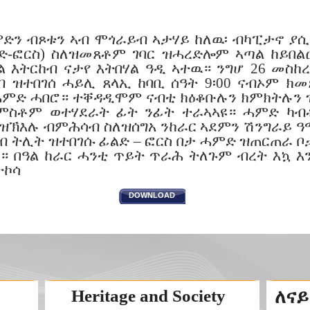
ምድን ብጾቱን ኣብ ሞጎራይብ ኣታሃይ ከለዉ፡ ብካፒታኖ ያ
ልድ-ፎርስ) ስለዝመጸቶም ገባር ዝሓረድሎም ኣጣል ከይበ
ል እትርከብ ናታየ እትበሃል ዓዲ ኣተዉ። ንግሆ 26 መስከ
ብ ዝተበገሰ ሓይሊ ጸላኢ ከባቢ ሰዓት 9፡00 ናብኦም ክመ
ሓምድ ሓበሮ። ተቐዳዲሞም ናብቲ ክዕቆቡሉን ክምክትሉን 
ኣ ምስቶም ወተሃደራት ፊት ንፊት ተራኣኣዩ። ሓምድ ካ
ኽእሉ ብምሕሳብ ስለዝሰግአ ንከራር ኣደምን ሽንግራይ ዓማ
ብ ትሊት ዝተበገሱ ፊልድ – ፎርስ በታ ሓምድ ዝጠርጠራ ቦ
። በዓል ከራር ሓንቲ ጥይት ጥራሕ ትለጉም ብረት እኳ 
ተኮሳ
DOWNLOAD
Heritage and Society
ለናይ