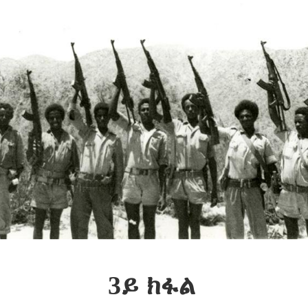
3ይ ክፋል