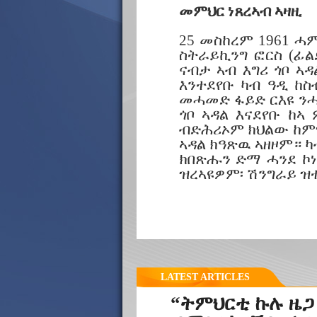
መምህር ነጸረኣብ ኣዛዚ
25 መስከረም 1961 ሓ
ስትራይኪንግ ፎርስ (ፊ
ናብታ ኣብ እግሪ ጎቦ ኣዳ
እንተደየቡ ካብ ዓዲ ከስ
መሓመድ ፋይድ ርእዩ ን
ጎቦ ኣዳል እናደየቡ ከ
ብድሕሪኦም ክህልው ከምዝ
ኣዳል ክዓጽዉ ኣዘዞም። ካ
ክበጽሑን ድማ ሓንደ ኮነ
ዝረኣዩዎም፡ ሽንግራይ ዝ
LATEST ARTICLES
“ትምህርቲ ኩሉ ዜጋ