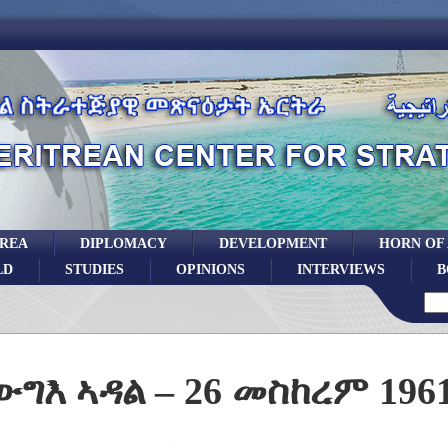
TREA
DIPLOMACY
DEVELOPMENT
HORN OF
LD
STUDIES
OPINIONS
INTERVIEWS
B
ውግእ ኣዳል – 26 መስከረም 196