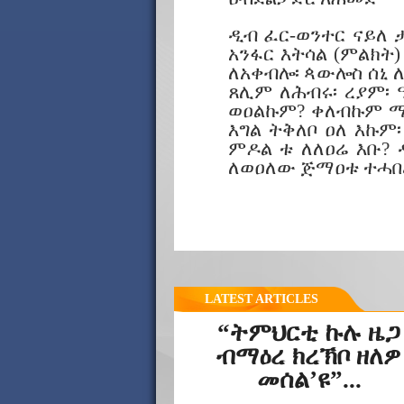
ዲብ ፈር-ወንተር ናይለ 
አንፋር እትሳል (ምልክት)
ለአቀብሎ፡ ጳውሎስ ሰኒ ለ
ጸሊም ለሕብሩ፡ ረያም፡ 
ወዐልኩም? ቀለብኩም ማሚ
እግል ትቅለቦ ዐለ እኩም
ምዶል ቱ ለለዐሬ እቡ? 
ለወዐለው ጅማዐቱ ተሓበረ
LATEST ARTICLES
“ትምህርቲ ኩሉ ዜጋ
ብማዕረ ክረኽቦ ዘለዎ
መሰል’ዩ”...