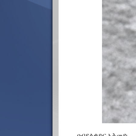
ዐብደልቃድር አሕመድ