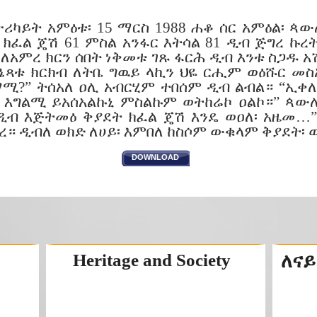
ታሪካይት አምዕቱ፡ 15 ማርስ 1988 ሐቆ ሰር አምዕል፡ 
 ክፈል ጄሽ 61 ምስል አንፋር እትሳል 81 ዲብ ጅግረ ኩረ
ለአምረ ክርን ሰበት ነቅመቱ ገጹ ፋርሕ ዲብ እንቱ ስጋዱ አሽ
ዔጻቱ ክርክብ ለትቤ ግዉይ ላኪን ህዬ ርሒም ወዕሹር መስ
?” ትሰአለ ዐሊ አብርሂም ተበሰም ዲብ ልብል። “ኢቀለብነ
፡ እግልሚ ይአሰአልኩኒ ምስልኩም ወትከሬኮ ዐልኮ።” ጳውሎ
ዲብ እጅትመዕ ቅያደት ክፈል ጄሽ እንዴ ወዐለ፡ አዜመ…
። ዲብለ ወክድ ለሀይ፡ እምበለ ከስሶም ውቁላም ቅያደት፡ 
DOWNLOAD
Heritage and Society
ለናይ