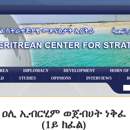
TREA
DIPLOMACY
DEVELOPMENT
HORN OF
LD
STUDIES
OPINIONS
INTERVIEWS
B
ዐሊ ኢብርሂም ወጀብሀት ነቅፈ
(1ይ ክፈል)