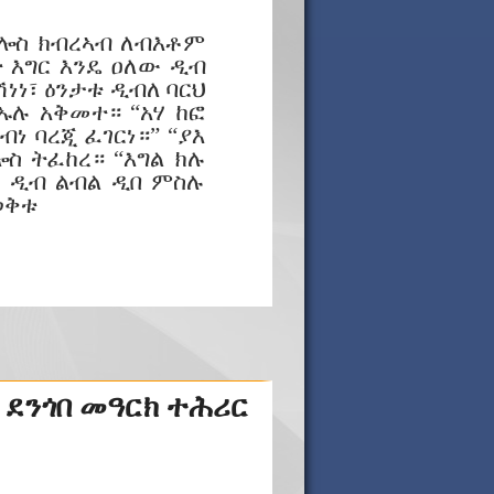
ጳውሎስ ክብረኣብ ለብእቶም
ት እግር እንዴ ዐለው ዲብ
ነነ፣ ዕንታቱ ዲብለ ባርህ
ኡሉ አቅመተ። “አሃ ከፎ
 ባረጂ ፈገርነ።” “ያእ
ስ ትፈከረ። “እግል ክሉ
” ዲብ ልብል ዲበ ምስሉ
ወቅቱ
 ደንጎበ መዓርክ ተሕሪር