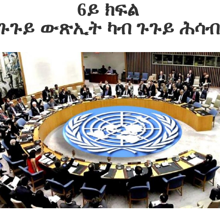
6ይ ክፍል
ጉጉይ ውጽኢት ካብ ጉጉይ ሕሳብ