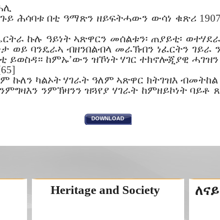
ሕሊ
ጉይ ሕሳባቱ በቲ ዓማጽን ዘይፍትሓውን ውሳነ ቁጽሪ 1907
፡ ኤርትራ ኩሉ ዓይነት ኣጽዋርን መሰልቱን፡ ጠያይቲ፡ ወተሃደ
 ወይ ባንዴራኣ ብዘንበልብላ መራኽብን ነፈርትን ገይራ 
ቲ ይወስዳ። ከምኡ’ውን ዝኾነት ሃገር ተክኖሎጂያዊ ሓገዝን
65]
ም ኩለን ካልኦት ሃገራት ዓለም ኣጽዋር ክትገዝእ ብመትከል
ንምግዛእን ንምኽዛንን ዝጓየያ ሃገራት ከምዘይኮነት ባይቶ 
DOWNLOAD
Heritage and Society
ለናይ