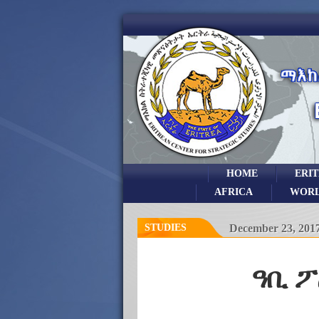
HOME
ERI
AFRICA
WOR
STUDIES
December 23, 201
ዓቢ ፖ