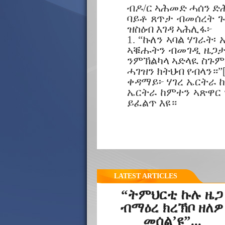
ብዶ/ር ኣሕመድ ሓሰን ድ
ባይቶ ጸጥታ ብመሰረት ጉ
ዝስዕብ እገዳ ኣሕሊፋ፦
1. “ኩለን ኣባል ሃገራት
ኣቑሑትን ብመገዲ ዜጋታታ
ንምኽልካላ ኣድላዪ ስጉም
ሓገዝን ክትህብ የብላን።”[
ቀዳማይ፦ ሃገረ ኤርትራ ከ
ኤርትራ ከምተን ኣጽዋር 
ይፈልጥ እዩ።
LATEST ARTICLES
“ትምህርቲ ኩሉ ዜጋ
ብማዕረ ክረኽቦ ዘለዎ
መሰል’ዩ”...