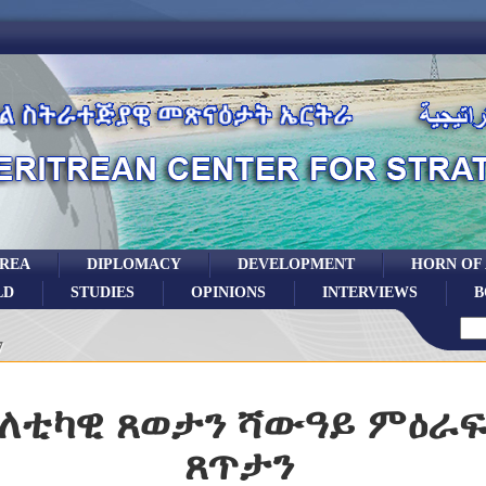
TREA
DIPLOMACY
DEVELOPMENT
HORN OF
LD
STUDIES
OPINIONS
INTERVIEWS
B
7
ለቲካዊ ጸወታን ሻውዓይ ምዕራፍ
ጸጥታን