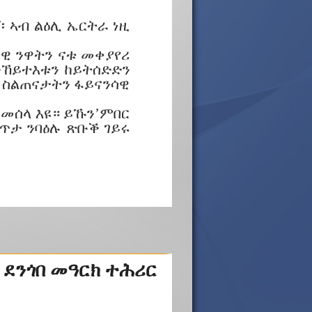
፡ ኣብ ልዕሊ ኤርትራ ነዚ
ራዊ ንዋትን ናቱ መቀያየሪ
ንኸይተእቱን ከይትሰድድን
 ስልጠናታትን ፋይናንሳዊ
 መሰላ እዩ። ይኹን’ምበር
ጸጥታ ንባዕሉ ጽቡቕ ገይሩ
 ደንጎበ መዓርክ ተሕሪር