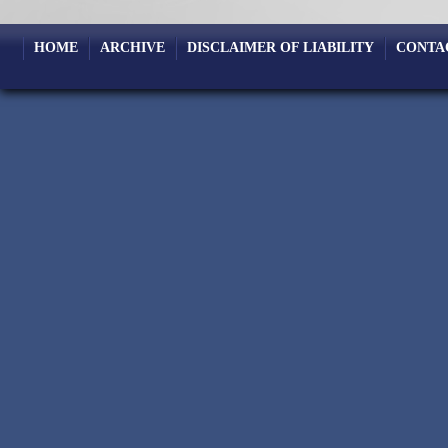
HOME
ARCHIVE
DISCLAIMER OF LIABILITY
CONTA