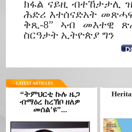
ክፋል ናይዚ ብተኸታታሊ 
ሕድሪ እተሰናድአት መጽሓፍ
ቅጺ-8” ኣብ መእተዊ ጽ
ስርዓታት ኢትዮጵያ ግን
D
LATEST ARTICLES
“ትምህርቲ ኩሉ ዜጋ
Herita
ብማዕረ ክረኽቦ ዘለዎ
መሰል’ዩ”...