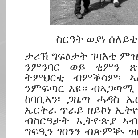
ስርዓት ወያነ ሰለይ
ታሪኽ ግፍዕታት ገዛእቲ ምዝ
ንምንባር ወይ ቂምን ጽ
ትምህርቲ ብምቕሳም፡ ኣ
ንምፍጣር እዩ። ብኣጋጣሚ 
ከባቢኣን፡ ጋዜጣ ሓዳስ 
ኤርትራ ጥራይ ዘይኮነ ኢት
ብስርዓታት ኢትዮጵያ ኣብ
ግፍዒን ገበንን ብጽምቚ ዝ